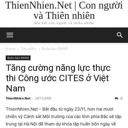
ThienNhien.Net | Con người
và Thiên nhiên
liên kết con người và thiên nhiên
Home
Tiêu điểm
Buôn bán ĐVHD
Buôn bán ĐVHD
Tăng cường năng lực thực
thi Công ước CITES ở Việt
Nam
ThienNhien.Net
-
24/11/2009
0
ThienNhien.Net – Bắt đầu từ ngày 23/11, hơn hai mươi
chiến sỹ Cảnh sát Môi trường của các tỉnh phía Bắc sẽ tập
trung tại Hà Nội để tham dự khóa tập huấn bốn ngày về