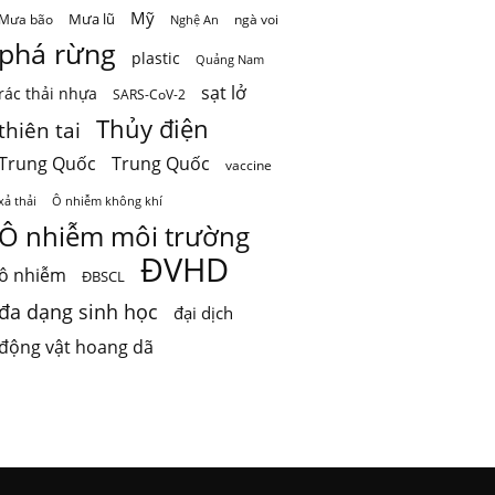
Mỹ
Mưa lũ
Mưa bão
ngà voi
Nghệ An
phá rừng
plastic
Quảng Nam
sạt lở
rác thải nhựa
SARS-CoV-2
Thủy điện
thiên tai
Trung Quốc
Trung Quốc
vaccine
Ô nhiễm không khí
xả thải
Ô nhiễm môi trường
ĐVHD
ô nhiễm
ĐBSCL
đa dạng sinh học
đại dịch
động vật hoang dã