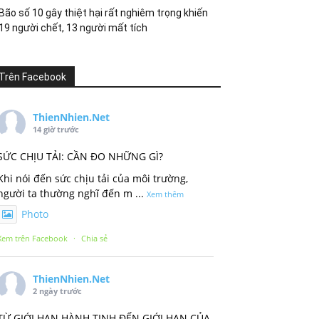
Bão số 10 gây thiệt hại rất nghiêm trọng khiến
19 người chết, 13 người mất tích
Trên Facebook
ThienNhien.Net
14 giờ trước
SỨC CHỊU TẢI: CẦN ĐO NHỮNG GÌ?
Khi nói đến sức chịu tải của môi trường,
người ta thường nghĩ đến m
...
Xem thêm
Photo
Xem trên Facebook
·
Chia sẻ
ThienNhien.Net
2 ngày trước
TỪ GIỚI HẠN HÀNH TINH ĐẾN GIỚI HẠN CỦA