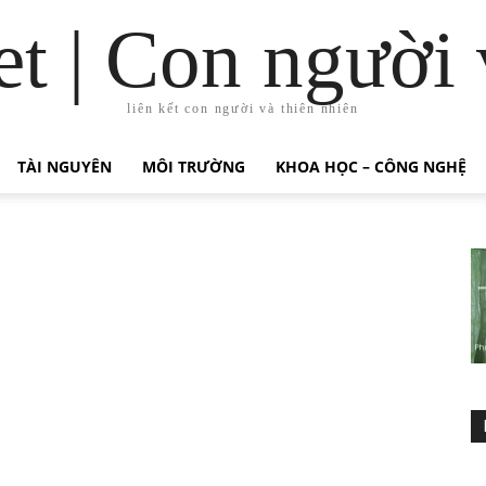
t | Con người 
liên kết con người và thiên nhiên
TÀI NGUYÊN
MÔI TRƯỜNG
KHOA HỌC – CÔNG NGHỆ