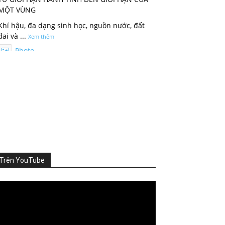
MỘT VÙNG
Khí hậu, đa dạng sinh học, nguồn nước, đất
đai và
...
Xem thêm
Photo
Xem trên Facebook
·
Chia sẻ
ThienNhien.Net
3 ngày trước
KHI HỆ SINH THÁI VƯỢT NGƯỠNG
Thiên nhiên thường tạo cho con người cảm
giác rằng mọi thứ vẫn đang t
...
Xem thêm
Trên YouTube
Photo
Xem trên Facebook
·
Chia sẻ
deo
ayer
ThienNhien.Net
4 ngày trước