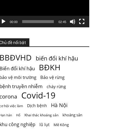
GIỚI HẠN SINH THÁI KHÔNG PHẢI LÀ GIỚI
HẠN PHÁT TRIỂN
Nước từ sông được dùng cho sinh hoạt, tưới
00:00
02:45
ti
...
Xem thêm
Photo
Chủ đề nổi bật
Xem trên Facebook
·
Chia sẻ
BBĐVHD
biến đổi khí hậu
ThienNhien.Net
BĐKH
Biến đổi khí hậu
5 ngày trước
bảo vệ môi trường
Bảo vệ rừng
Mai Châu mùa em thơm nếp xôi
bệnh truyền nhiễm
cháy rừng
Chỉ một câu thơ của Quang Dũng cũng đủ để
Covid-19
đưa Mai Châu trở thành một
...
Xem thêm
corona
Photo
Hà Nội
Dịch bệnh
cơ hội việc làm
Xem trên Facebook
·
Chia sẻ
khoáng sản
Khai thác khoáng sản
Hạn hán
Hổ
khu công nghiệp
lũ lụt
Mê Kông