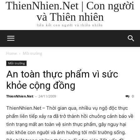
ThienNhien.Net | Con người
và Thiên nhiên
liên kết con người và thiên nhiên
Home
Môi trường
Môi trường
An toàn thực phẩm vì sức
khỏe cộng đồng
ThienNhien.Net
-
24/11/2009
0
ThienNhien.Net – Thời gian qua, nhiều vụ ngộ độc thực
phẩm liên tiếp xảy ra đã trở thành hồi chuông cảnh báo về
tình trạng mất an toàn vệ sinh thực phẩm, gây nguy hại
sức khỏe con người và ảnh hưởng tới môi trường sống.