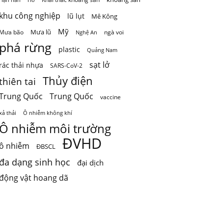
khu công nghiệp
lũ lụt
Mê Kông
Mỹ
Mưa lũ
Mưa bão
ngà voi
Nghệ An
phá rừng
plastic
Quảng Nam
sạt lở
rác thải nhựa
SARS-CoV-2
Thủy điện
thiên tai
Trung Quốc
Trung Quốc
vaccine
Ô nhiễm không khí
xả thải
Ô nhiễm môi trường
ĐVHD
ô nhiễm
ĐBSCL
đa dạng sinh học
đại dịch
động vật hoang dã