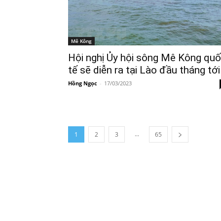
Mê Kông
Hội nghị Ủy hội sông Mê Kông qu
tế sẽ diễn ra tại Lào đầu tháng tới
Hồng Ngọc
-
17/03/2023
...
1
2
3
65