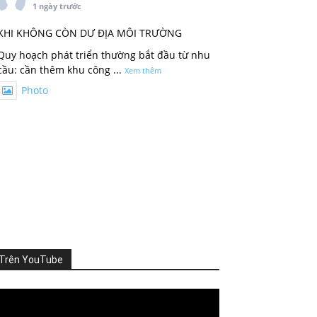
1 ngày trước
KHI KHÔNG CÒN DƯ ĐỊA MÔI TRƯỜNG
Quy hoạch phát triển thường bắt đầu từ nhu
cầu: cần thêm khu công
...
Xem thêm
Photo
Xem trên Facebook
·
Chia sẻ
ThienNhien.Net
2 ngày trước
TỪNG DỰ ÁN ĐỀU ĐẠT CHUẨN, VÌ SAO CẢ
VÙNG VẪN QUÁ TẢI?
Nhà máy đáp ứng quy chuẩn xả thải, khu đô
th
...
Xem thêm
Trên YouTube
Photo
Xem trên Facebook
·
Chia sẻ
deo
ayer