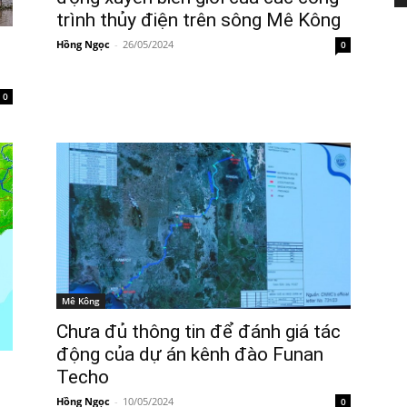
trình thủy điện trên sông Mê Kông
Hồng Ngọc
-
26/05/2024
0
0
Mê Kông
Chưa đủ thông tin để đánh giá tác
động của dự án kênh đào Funan
Techo
Hồng Ngọc
-
10/05/2024
0