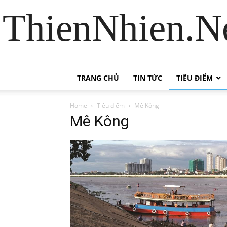
ThienNhien.Ne
TRANG CHỦ
TIN TỨC
TIÊU ĐIỂM
Home
Tiêu điểm
Mê Kông
Mê Kông