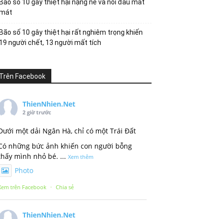
Bão số 10 gây thiệt hại nặng nề và nỗi đau mất
mát
Bão số 10 gây thiệt hại rất nghiêm trọng khiến
19 người chết, 13 người mất tích
Trên Facebook
ThienNhien.Net
2 giờ trước
Dưới một dải Ngân Hà, chỉ có một Trái Đất
Có những bức ảnh khiến con người bỗng
thấy mình nhỏ bé.
...
Xem thêm
Photo
Xem trên Facebook
·
Chia sẻ
ThienNhien.Net