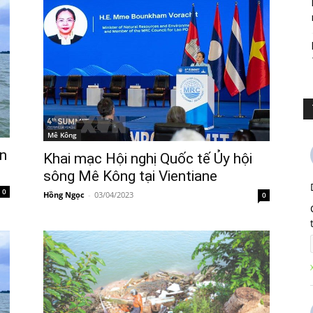
Mê Kông
ền
Khai mạc Hội nghị Quốc tế Ủy hội
sông Mê Kông tại Vientiane
0
Hồng Ngọc
-
03/04/2023
0