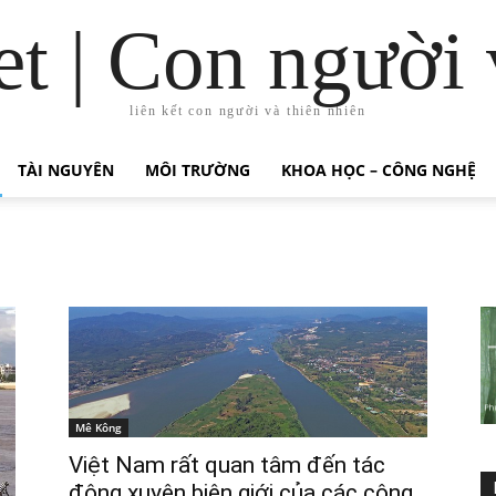
t | Con người 
liên kết con người và thiên nhiên
TÀI NGUYÊN
MÔI TRƯỜNG
KHOA HỌC – CÔNG NGHỆ
Mê Kông
Việt Nam rất quan tâm đến tác
động xuyên biên giới của các công