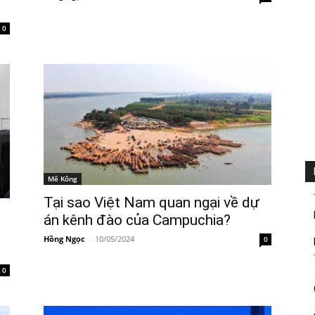
0
Mê Kông
Tại sao Việt Nam quan ngại về dự
án kênh đào của Campuchia?
Hồng Ngọc
-
10/05/2024
0
0