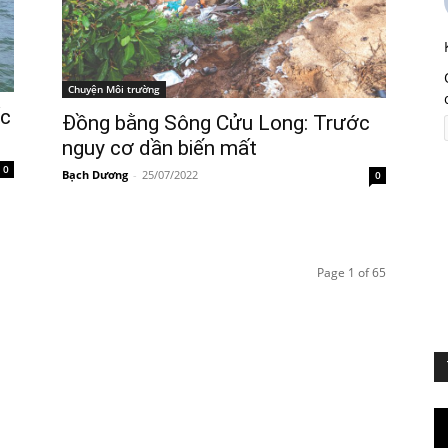
Chuyện Môi trường
ốc
Đồng bằng Sông Cửu Long: Trước
nguy cơ dần biến mất
0
Bạch Dương
-
25/07/2022
0
Page 1 of 65
Vi
Pl