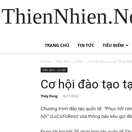
ThienNhien.Ne
TRANG CHỦ
TIN TỨC
TIÊU ĐIỂM
Home
Việc làm - cơ hội
Cơ hội đào tạo tại Thụy Đi
Việc làm - cơ hội
Cơ hội đào tạo t
Thùy Dung
-
16/11/2022
Chương trình đào tạo quốc tế:
“Phục hồi rừn
hồi” (LoCoFoRest)
vừa thông báo kêu gọi đăn
Được tài trợ bởi Tổ chức hợp tác quốc tế Th