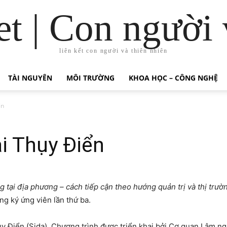
t | Con người 
liên kết con người và thiên nhiên
TÀI NGUYÊN
MÔI TRƯỜNG
KHOA HỌC – CÔNG NGHỆ
ển
ại Thụy Điển
g tại địa phương – cách tiếp cận theo hướng quản trị và thị trư
g ký ứng viên lần thứ ba.
ụy Điển (Sida), Chương trình được triển khai bởi Cơ quan Lâm ng