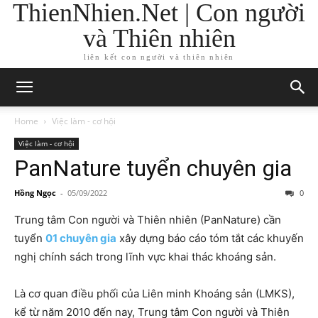
ThienNhien.Net | Con người
và Thiên nhiên
liên kết con người và thiên nhiên
Home
Việc làm - cơ hội
Việc làm - cơ hội
PanNature tuyển chuyên gia
Hồng Ngọc
-
05/09/2022
0
Trung tâm Con người và Thiên nhiên (PanNature) cần
tuyển
01 chuyên gia
xây dựng báo cáo tóm tắt các khuyến
nghị chính sách trong lĩnh vực khai thác khoáng sản.
Là cơ quan điều phối của Liên minh Khoáng sản (LMKS),
kể từ năm 2010 đến nay, Trung tâm Con người và Thiên