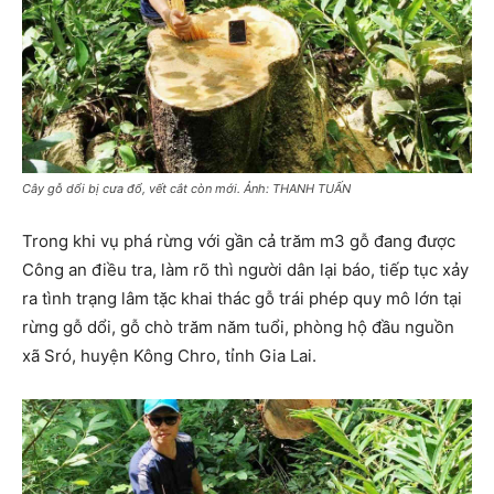
Cây gỗ dổi bị cưa đổ, vết cắt còn mới. Ảnh: THANH TUẤN
Trong khi vụ phá rừng với gần cả trăm m3 gỗ đang được
Công an điều tra, làm rõ thì người dân lại báo, tiếp tục xảy
ra tình trạng lâm tặc khai thác gỗ trái phép quy mô lớn tại
rừng gỗ dổi, gỗ chò trăm năm tuổi, phòng hộ đầu nguồn
xã Sró, huyện Kông Chro, tỉnh Gia Lai.