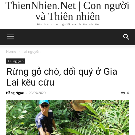
ThienNhien.Net | Con người
và Thiên nhiên
liên kết con người và thiên nhiên
Home
Tài nguyên
Tài nguyên
Rừng gỗ chò, dổi quý ở Gia
Lai kêu cứu
Hồng Ngọc
-
20/09/2020
0