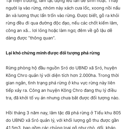
Tại hiện trường, lâm tặc dựng lều lán để sinh hoạt. Thấy
người lạ vào rừng, nhóm này xách cưa lốc, xoong nồi nấu
ăn và lương thực lẩn trốn vào rừng. Được biết, gỗ ra khỏi
rừng đều đi qua đường độc đạo, nếu các chốt kiểm lâm,
công an xã… lơi lỏng hoặc làm ngơ, đêm về gỗ lậu dễ
dàng được “thông quan”.
Lại khó chứng minh được đối tượng phá rừng
Rừng phòng hộ đầu nguồn Sró do UBND xã Sró, huyện
Kông Chro quản lý với diện tích hơn 2.000ha. Trong thời
gian ngắn, tình trạng phá rừng ở khu vực rừng này liên
tiếp xảy ra. Công an huyện Kông Chro đang thụ lý điều
tra, đã khởi tố vụ án nhưng chưa bắt được đối tượng nào.
Hồi tháng 3 năm nay, lâm tặc đã phá rừng ở Tiểu khu 805
do UBND xã Sró quản lý, với khối lượng gỗ thu được gần
41,5m3, bao gồm các chủng loại gỗ như chò, dổi, kháo.