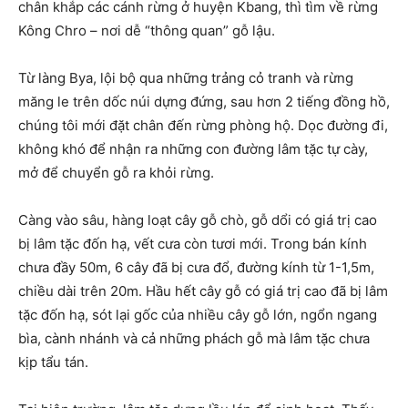
chân khắp các cánh rừng ở huyện Kbang, thì tìm về rừng
Kông Chro – nơi dễ “thông quan” gỗ lậu.
Từ làng Bya, lội bộ qua những trảng cỏ tranh và rừng
măng le trên dốc núi dựng đứng, sau hơn 2 tiếng đồng hồ,
chúng tôi mới đặt chân đến rừng phòng hộ. Dọc đường đi,
không khó để nhận ra những con đường lâm tặc tự cày,
mở để chuyển gỗ ra khỏi rừng.
Càng vào sâu, hàng loạt cây gỗ chò, gỗ dổi có giá trị cao
bị lâm tặc đốn hạ, vết cưa còn tươi mới. Trong bán kính
chưa đầy 50m, 6 cây đã bị cưa đổ, đường kính từ 1-1,5m,
chiều dài trên 20m. Hầu hết cây gỗ có giá trị cao đã bị lâm
tặc đốn hạ, sót lại gốc của nhiều cây gỗ lớn, ngổn ngang
bìa, cành nhánh và cả những phách gỗ mà lâm tặc chưa
kịp tẩu tán.