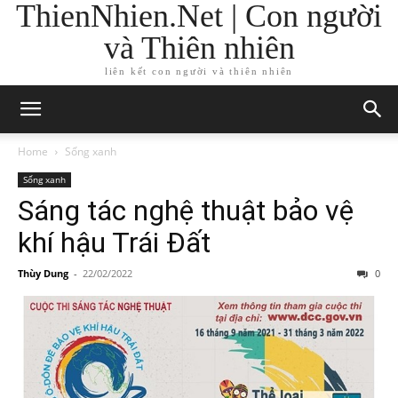
ThienNhien.Net | Con người
và Thiên nhiên
liên kết con người và thiên nhiên
Home
Sống xanh
Sống xanh
Sáng tác nghệ thuật bảo vệ
khí hậu Trái Đất
Thùy Dung
-
22/02/2022
0