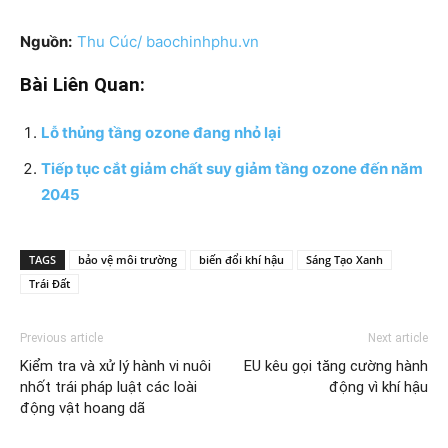
Nguồn:
Thu Cúc/ baochinhphu.vn
Bài Liên Quan:
Lỗ thủng tầng ozone đang nhỏ lại
Tiếp tục cắt giảm chất suy giảm tầng ozone đến năm
2045
TAGS
bảo vệ môi trường
biến đổi khí hậu
Sáng Tạo Xanh
Trái Đất
Previous article
Next article
Kiểm tra và xử lý hành vi nuôi
EU kêu gọi tăng cường hành
nhốt trái pháp luật các loài
động vì khí hậu
động vật hoang dã