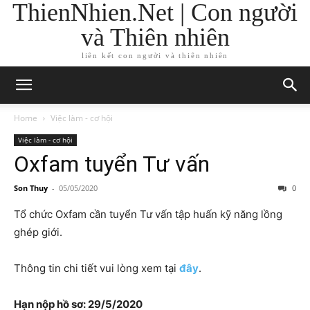
ThienNhien.Net | Con người
và Thiên nhiên
liên kết con người và thiên nhiên
Home
Việc làm - cơ hội
Việc làm - cơ hội
Oxfam tuyển Tư vấn
Son Thuy
-
05/05/2020
0
Tổ chức Oxfam cần tuyển Tư vấn tập huấn kỹ năng lồng
ghép giới.
Thông tin chi tiết vui lòng xem tại
đây
.
Hạn nộp hồ sơ: 29/5/2020