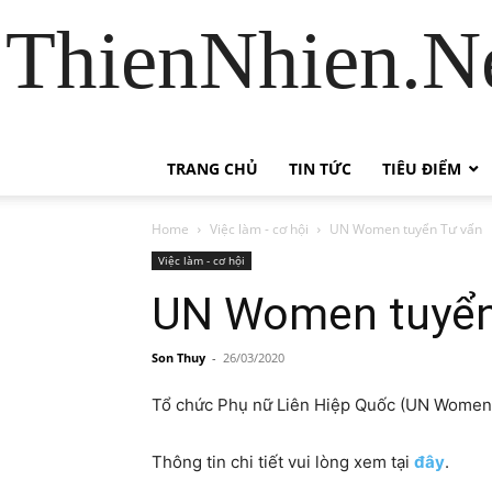
ThienNhien.Ne
TRANG CHỦ
TIN TỨC
TIÊU ĐIỂM
Home
Việc làm - cơ hội
UN Women tuyển Tư vấn
Việc làm - cơ hội
UN Women tuyển
Son Thuy
-
26/03/2020
Tổ chức Phụ nữ Liên Hiệp Quốc (UN Women) c
Thông tin chi tiết vui lòng xem tại
đây
.