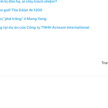
h bị đốn hạ, ai chịu trách nhiệm?
n golf The Dàlat At 1200
 bị “phá trắng” ở Mang Yang
g tại dự án của Công ty TNHH Acteam International
Trun