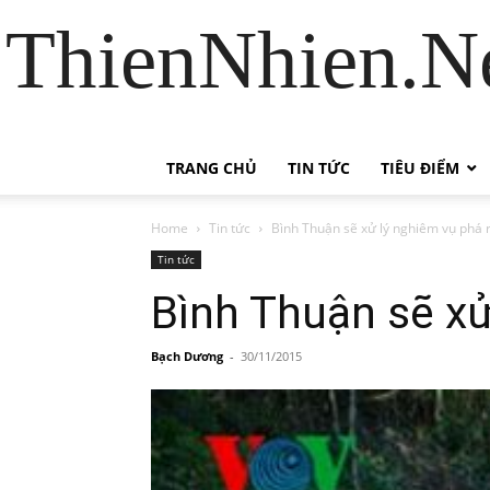
ThienNhien.Ne
TRANG CHỦ
TIN TỨC
TIÊU ĐIỂM
Home
Tin tức
Bình Thuận sẽ xử lý nghiêm vụ phá 
Tin tức
Bình Thuận sẽ xử
Bạch Dương
-
30/11/2015