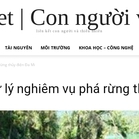
t | Con người 
liên kết con người và thiên nhiên
TÀI NGUYÊN
MÔI TRƯỜNG
KHOA HỌC – CÔNG NGHỆ
rừng thủy điện Đa Mi
 lý nghiêm vụ phá rừng t