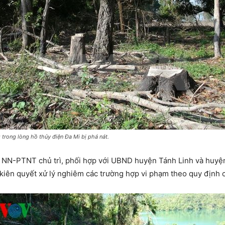
 trong lòng hồ thủy điện Đa Mi bị phá nát.
 NN-PTNT chủ trì, phối hợp với UBND huyện Tánh Linh và huyệ
kiên quyết xử lý nghiêm các trường hợp vi phạm theo quy định c