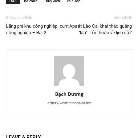
TAGS
hồ chứa
Thủy điện
xã nước
Previous article
Next article
Lãng phí khu công nghiệp, cụm
Apatit Lào Cai khai thác quặng
công nghiệp – Bài 2
“lậu”: Lỗi thuộc về lịch sử?
Bạch Dương
https://www.thiennhien.net
LEAVE A REPLY