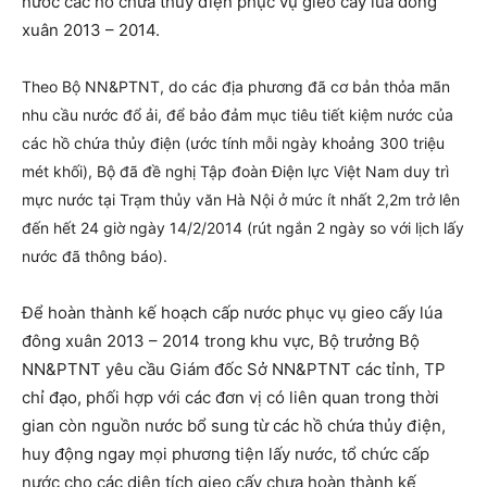
nước các hồ chứa thủy điện phục vụ gieo cấy lúa đông
xuân 2013 – 2014.
Theo Bộ NN&PTNT, do các địa phương đã cơ bản thỏa mãn
nhu cầu nước đổ ải, để bảo đảm mục tiêu tiết kiệm nước của
các hồ chứa thủy điện (ước tính mỗi ngày khoảng 300 triệu
mét khối), Bộ đã đề nghị Tập đoàn Điện lực Việt Nam duy trì
mực nước tại Trạm thủy văn Hà Nội ở mức ít nhất 2,2m trở lên
đến hết 24 giờ ngày 14/2/2014 (rút ngắn 2 ngày so với lịch lấy
nước đã thông báo).
Để hoàn thành kế hoạch cấp nước phục vụ gieo cấy lúa
đông xuân 2013 – 2014 trong khu vực, Bộ trưởng Bộ
NN&PTNT yêu cầu Giám đốc Sở NN&PTNT các tỉnh, TP
chỉ đạo, phối hợp với các đơn vị có liên quan trong thời
gian còn nguồn nước bổ sung từ các hồ chứa thủy điện,
huy động ngay mọi phương tiện lấy nước, tổ chức cấp
nước cho các diện tích gieo cấy chưa hoàn thành kế