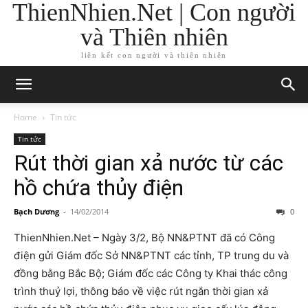
ThienNhien.Net | Con người
và Thiên nhiên
liên kết con người và thiên nhiên
Home
Tin tức
Tin tức
Rút thời gian xả nước từ các
hồ chứa thủy điện
Bạch Dương
-
14/02/2014
0
ThienNhien.Net – Ngày 3/2, Bộ NN&PTNT đã có Công
điện gửi Giám đốc Sở NN&PTNT các tỉnh, TP trung du và
đồng bằng Bắc Bộ; Giám đốc các Công ty Khai thác công
trình thuỷ lợi, thông báo về việc rút ngắn thời gian xả