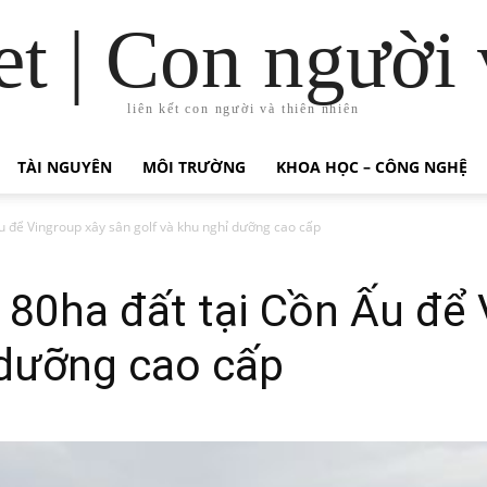
t | Con người 
liên kết con người và thiên nhiên
TÀI NGUYÊN
MÔI TRƯỜNG
KHOA HỌC – CÔNG NGHỆ
u để Vingroup xây sân golf và khu nghỉ dưỡng cao cấp
 80ha đất tại Cồn Ấu để
 dưỡng cao cấp