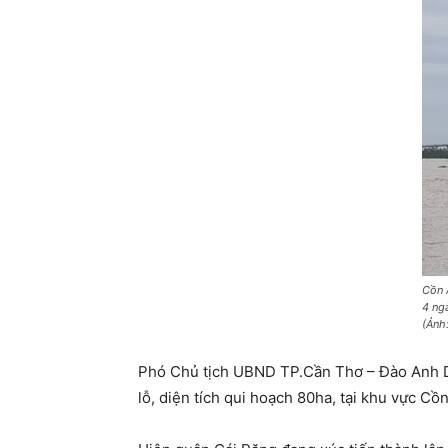
Cồn 
4 ng
(Ảnh
Phó Chủ tịch UBND TP.Cần Thơ – Đào Anh Dũ
lỗ, diện tích qui hoạch 80ha, tại khu vực Cồ