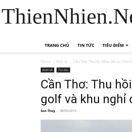
ThienNhien.Ne
TRANG CHỦ
TIN TỨC
TIÊU ĐIỂM
Home
Kinh tế
Cần Thơ: Thu hồi 80ha đất tại Cồn Ấ
Kinh tế
Tin tức
Cần Thơ: Thu hồi
golf và khu nghỉ
Son Thuy
-
08/05/2015