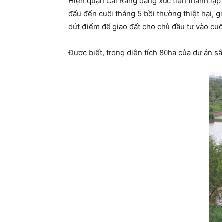
Hiện quận Cái Răng đang xúc tiến thành lập
đấu đến cuối tháng 5 bồi thường thiệt hại, g
dứt điểm để giao đất cho chủ đầu tư vào cuố
Được biết, trong diện tích 80ha của dự án 