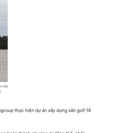
ọ của
a
.
roup thực hiện dự án xây dựng sân golf 18