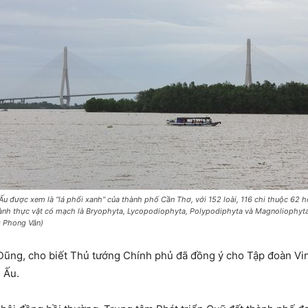
Ấu được xem là “lá phổi xanh” của thành phố Cần Thơ, với 152 loài, 116 chi thuộc 62 h
ành thực vật có mạch là
Bryophyta, Lycopodiophyta, Polypodiphyta
và
Magnoliophyt
: Phong Vân)
ng, cho biết Thủ tướng Chính phủ đã đồng ý cho Tập đoàn Ving
n Ấu.