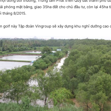
 hội đồng bồi thường, Trung tâm Phát triển Quỹ đất thành phố 
iải phóng mặt bằng, giao 35ha đất cho chủ đầu tư, còn lại 45ha ti
i tháng 8/2015.
sân golf này Tập đoàn Vingroup sẽ xây dựng khu nghỉ dưỡng cao 