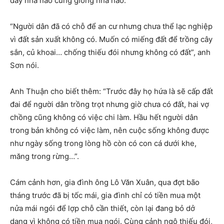
đây nhà nào cũng giống nhà nào.
“Người dân đã có chỗ để an cư nhưng chưa thể lạc nghiệp
vì đất sản xuất không có. Muốn có miếng đất để trồng cây
sắn, củ khoai… chống thiếu đói nhưng không có đất”, anh
Sơn nói.
Anh Thuận cho biết thêm: “Trước đây họ hứa là sẽ cấp đất
đai để người dân trồng trọt nhưng giờ chưa có đất, hai vợ
chồng cũng không có việc chi làm. Hầu hết người dân
trong bản không có việc làm, nên cuộc sống không được
như ngày sống trong lòng hồ còn có con cá dưới khe,
măng trong rừng…”.
Cám cảnh hơn, gia đình ông Lô Văn Xuân, qua đợt bão
tháng trước đã bị tốc mái, gia đình chỉ có tiền mua một
nửa mái ngói để lợp chỗ cần thiết, còn lại đang bỏ dở
dang vì không có tiền mua ngói. Cùng cảnh ngộ thiếu đói,