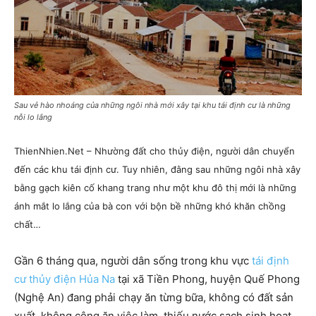
Sau vẻ hào nhoáng của những ngôi nhà mới xây tại khu tái định cư là những
nỗi lo lắng
ThienNhien.Net – Nhường đất cho thủy điện, người dân chuyển
đến các khu tái định cư. Tuy nhiên, đằng sau những ngôi nhà xây
bằng gạch kiên cố khang trang như một khu đô thị mới là những
ánh mắt lo lắng của bà con với bộn bề những khó khăn chồng
chất…
Gần 6 tháng qua, người dân sống trong khu vực
tái định
cư thủy điện Hủa Na
tại xã Tiền Phong, huyện Quế Phong
(Nghệ An) đang phải chạy ăn từng bữa, không có đất sản
xuất, không công ăn việc làm, thiếu nước sạch sinh hoạt…