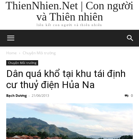
ThienNhien.Net | Con người
và Thiên nhiên
liên kết con người và thiên nhiên
Home
Chuyện Môi trường
Chuyện Môi trường
Dân quá khổ tại khu tái định
cư thuỷ điện Hủa Na
Bạch Dương
-
21/06/2013
0