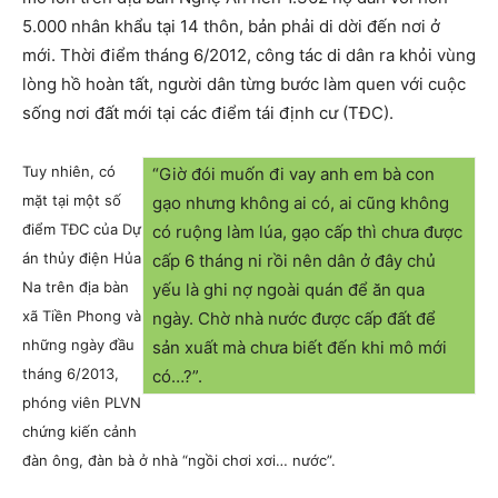
5.000 nhân khẩu tại 14 thôn, bản phải di dời đến nơi ở
mới. Thời điểm tháng 6/2012, công tác di dân ra khỏi vùng
lòng hồ hoàn tất, người dân từng bước làm quen với cuộc
sống nơi đất mới tại các điểm tái định cư (TĐC).
Tuy nhiên, có
“Giờ đói muốn đi vay anh em bà con
mặt tại một số
gạo nhưng không ai có, ai cũng không
điểm TĐC của Dự
có ruộng làm lúa, gạo cấp thì chưa được
án thủy điện Hủa
cấp 6 tháng ni rồi nên dân ở đây chủ
Na trên địa bàn
yếu là ghi nợ ngoài quán để ăn qua
xã Tiền Phong và
ngày. Chờ nhà nước được cấp đất để
những ngày đầu
sản xuất mà chưa biết đến khi mô mới
tháng 6/2013,
có…?”.
phóng viên PLVN
chứng kiến cảnh
đàn ông, đàn bà ở nhà “ngồi chơi xơi… nước”.