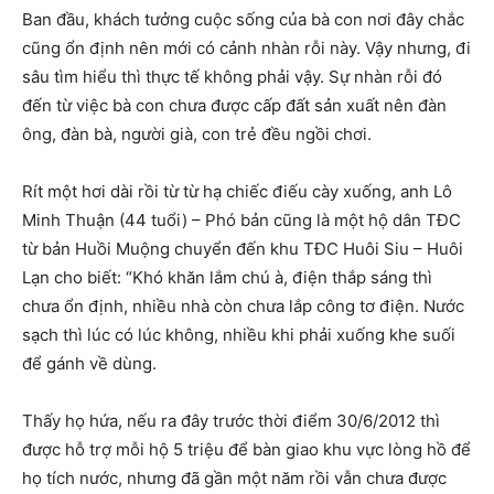
Ban đầu, khách tưởng cuộc sống của bà con nơi đây chắc
cũng ổn định nên mới có cảnh nhàn rỗi này. Vậy nhưng, đi
sâu tìm hiểu thì thực tế không phải vậy. Sự nhàn rỗi đó
đến từ việc bà con chưa được cấp đất sản xuất nên đàn
ông, đàn bà, người già, con trẻ đều ngồi chơi.
Rít một hơi dài rồi từ từ hạ chiếc điếu cày xuống, anh Lô
Minh Thuận (44 tuổi) – Phó bản cũng là một hộ dân TĐC
từ bản Huồi Muộng chuyển đến khu TĐC Huôi Siu – Huôi
Lạn cho biết: “Khó khăn lắm chú à, điện thắp sáng thì
chưa ổn định, nhiều nhà còn chưa lắp công tơ điện. Nước
sạch thì lúc có lúc không, nhiều khi phải xuống khe suối
để gánh về dùng.
Thấy họ hứa, nếu ra đây trước thời điểm 30/6/2012 thì
được hỗ trợ mỗi hộ 5 triệu để bàn giao khu vực lòng hồ để
họ tích nước, nhưng đã gần một năm rồi vẫn chưa được