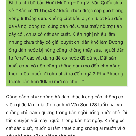
Bí thư chi bộ bản Huôi Muồng – ông Vi Văn Quốc chia
sẻ: “Bản có 119 hộ/432 khẩu chưa được cấp gạo trong
vòng 6 tháng qua. Không biết kêu ai, chỉ biết kêu đến
xã và hội đồng rồi cũng đến đó. Chưa thấy hỗ trợ tiền
cây cối, chưa có đất sản xuất. Kiến nghị nhiều lắm
nhưng chưa thấy có giải quyết chi dân khổ lắm.Đường
ống dẫn nước bị hỏng cũng không thấy sửa, người dân
tự “chế” các vật dụng để có nước để dùng. Đất sản
xuất chưa có nên cũng không dám mơ đến chợ nông
thôn, nếu muốn đi chợ phải ra đến ngã 3 Phú Phương
(cách bản hơn 10km) mới có chợ… ”.
Cùng cảnh như những hộ dân khác trong bản không có
việc gì để làm, gia đình anh Vi Văn Sơn (28 tuổi) hai vợ
chồng chỉ loanh quang trong bản ngồi uống nước chè rồi
tán chuyện với mấy người trong bản hết ngày. Không có
đất sản xuất, muốn đi làm thuê cũng không ai mướn vì ở