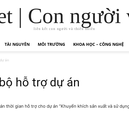
t | Con người 
liên kết con người và thiên nhiên
TÀI NGUYÊN
MÔI TRƯỜNG
KHOA HỌC – CÔNG NGHỆ
 dự án
bộ hỗ trợ dự án
n thời gian hỗ trợ cho dự án “Khuyển khích sản xuất và sử dụn