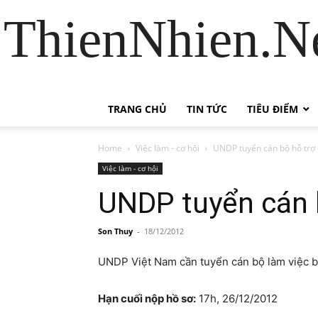
ThienNhien.Ne
TRANG CHỦ
TIN TỨC
TIÊU ĐIỂM
Home
Việc làm - cơ hội
UNDP tuyển cán bộ hỗ trợ
Việc làm - cơ hội
UNDP tuyển cán 
Son Thuy
-
18/12/2012
UNDP Việt Nam cần tuyển cán bộ làm việc bá
Hạn cuối nộp hồ sơ:
17h, 26/12/2012