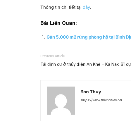
Thông tin chi tiết tại
đây
.
Bài Liên Quan:
Gần 5.000 m2 rừng phòng hộ tại Bình Địn
Previous article
Tái định cư ở thủy điện An Khê – Ka Nak: Bĩ c
Son Thuy
https://www.thiennhien.net