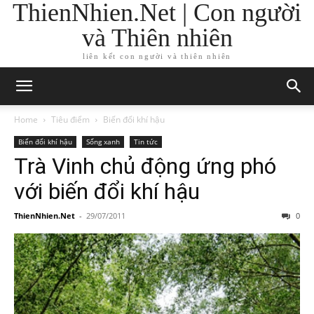
ThienNhien.Net | Con người
và Thiên nhiên
liên kết con người và thiên nhiên
Home
Tiêu điểm
Biến đổi khí hậu
Biến đổi khí hậu
Sống xanh
Tin tức
Trà Vinh chủ động ứng phó
với biến đổi khí hậu
ThienNhien.Net
-
29/07/2011
0