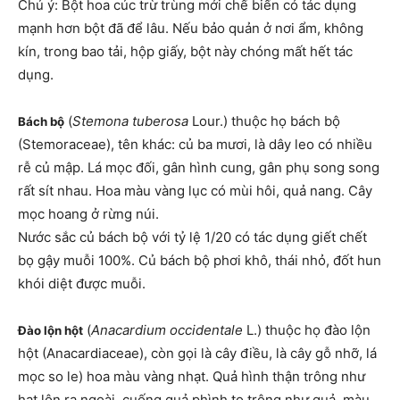
Chú ý: Bột hoa cúc trừ trùng mới chế biến có tác dụng
mạnh hơn bột đã để lâu. Nếu bảo quản ở nơi ẩm, không
kín, trong bao tải, hộp giấy, bột này chóng mất hết tác
dụng.
(
Stemona tuberosa
Lour.) thuộc họ bách bộ
Bách bộ
(Stemoraceae), tên khác: củ ba mươi, là dây leo có nhiều
rễ củ mập. Lá mọc đối, gân hình cung, gân phụ song song
rất sít nhau. Hoa màu vàng lục có mùi hôi, quả nang. Cây
mọc hoang ở rừng núi.
Nước sắc củ bách bộ với tỷ lệ 1/20 có tác dụng giết chết
bọ gậy muỗi 100%. Củ bách bộ phơi khô, thái nhỏ, đốt hun
khói diệt được muỗi.
(
Anacardium occidentale
L.) thuộc họ đào lộn
Đào lộn hột
hột (Anacardiaceae), còn gọi là cây điều, là cây gỗ nhỡ, lá
mọc so le) hoa màu vàng nhạt. Quả hình thận trông như
hạt lộn ra ngoài, cuống quả phình to trông như quả, màu