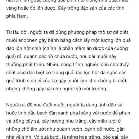
vàng hoặc đỏ, ăn được. Cây trồng đặc sản của các tỉnh
phía Nam.
Từ lâu đời, người ta đã dùng phương pháp thô sơ để diệt
muỗi anophen gây bệnh bằng cách lấy một lượng lớn quả
đào lộn hột chín (chính là phần mềm ăn được của cuống
quả) rải quanh các hồ chứa nước, nơi loài muỗi này
thường phát triển. Nhiều công trình nghiên cứu cho thấy
chất acid đặc biệt có trong quả đào lộn hột đã ngăn cản
quá trình sinh lý của bọ gậy muỗi làm cho chúng bị diệt,
nhưng không gây hại cho người và môi trường.
Ngoài ra, để xua đuổi muỗi, người ta dùng tinh dầu sả
hoặc tinh dầu bạch đàn xanh pha loãng với nước để phun
và trồng cây sả, cây hương nhu trắng, cây mần tưới ở
những chỗ ẩm ướt như quanh vườn, cạnh bể nước, gần
nhà vệ sinh. Vỏ quả bưởi, lá náng hoa trắng, bèo cái, cây