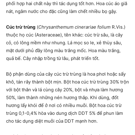
phối hợp hai chất này thì tác dụng tốt hơn. Hoa cúc áo giã
nát, ngâm nước cho đặc cũng làm chết nhiều bọ gậy.
Cúc trừ trùng
(
Chrysanthemum cinerariae folium
R.Vis.)
thuộc họ cúc (Asteraceae), tên khác: cúc trừ sâu, là cây
cỏ, có lông mềm như nhung. Lá mọc so le, xẻ thùy sâu,
mặt dưới phủ đầy lông màu trắng mốc. Hoa màu trắng,
quả bế. Cây nhập trồng từ lâu, phát triển tốt.
Bộ phận dùng của cây cúc trừ trùng là hoa phơi hoặc sấy
khô, tán rây thành bột mịn. Bột hoa cúc trừ trùng 30% trộn
với bột thân và lá cùng cây 20%, bột và nhựa làm hương
50%, làm thành những nén hương thắp. Khi dùng, đốt
hương lấy khói để ở nơi có nhiều muỗi. Bột hoa cúc trừ
trùng 0,1-0,4% hòa vào dung dịch DDT 5% để phun làm
cho tác dụng diệt muỗi của DDT mạnh hơn.