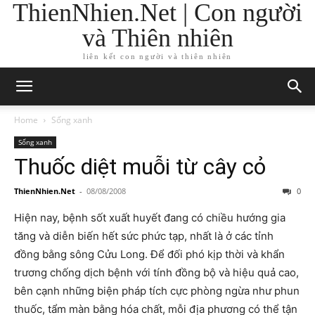
ThienNhien.Net | Con người
và Thiên nhiên
liên kết con người và thiên nhiên
Home
Sống xanh
Sống xanh
Thuốc diệt muỗi từ cây cỏ
ThienNhien.Net
-
08/08/2008
0
Hiện nay, bệnh sốt xuất huyết đang có chiều hướng gia
tăng và diễn biến hết sức phức tạp, nhất là ở các tỉnh
đồng bằng sông Cửu Long. Để đối phó kịp thời và khẩn
trương chống dịch bệnh với tính đồng bộ và hiệu quả cao,
bên cạnh những biện pháp tích cực phòng ngừa như phun
thuốc, tẩm màn bằng hóa chất, mỗi địa phương có thể tận