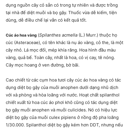
dụng nguồn cây cỏ sẵn có trong tự nhiên và được trồng
tại nhà để diệt muỗi và bọ gậy. Thuốc vừa dễ kiếm, tiện
dùng, dễ điều chế lại vẫn có kết quả tốt.
(
Spilanthes acmella
(L.) Murr.) thuộc họ
Cúc áo hoa vàng
cúc (Asteraceae), có tên khác là nụ áo vàng, cỏ the, là một
cây nhỏ. Lá mọc đối, mép khía răng. Hoa hình đầu màu
vàng, quả bế. Toàn cây, nhất là hoa, có vị cay, tê nóng.
Cây mọc hoang ở ven đường, bờ bãi.
Cao chiết từ các cụm hoa tươi cây cúc áo hoa vàng có tác
dụng diệt bọ gậy của muỗi anophen dưới dạng nhũ dịch
với xà phòng và hòa loãng với nước. Hoạt chất spilanthol
chiết xuất từ hoa cúc áo phơi khô cũng có tác dụng diệt
bọ gậy muỗi anophen và muỗi culicides. Nó có hiệu lực
diệt bọ gậy của muỗi culex pipiens ở nồng độ pha loãng
1/30.000. Spilanthol diệt bọ gậy kém hơn DDT, nhưng nếu