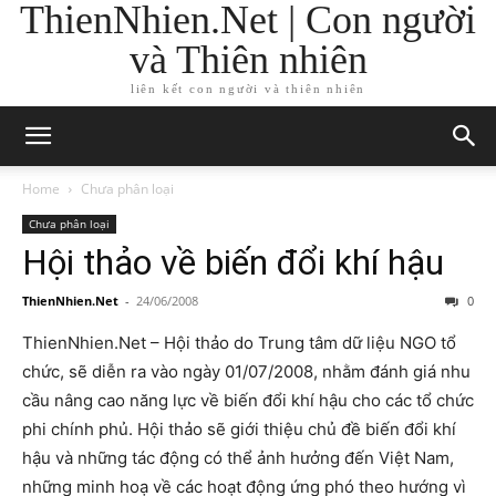
ThienNhien.Net | Con người
và Thiên nhiên
liên kết con người và thiên nhiên
Home
Chưa phân loại
Chưa phân loại
Hội thảo về biến đổi khí hậu
ThienNhien.Net
-
24/06/2008
0
ThienNhien.Net – Hội thảo do Trung tâm dữ liệu NGO tổ
chức, sẽ diễn ra vào ngày 01/07/2008, nhằm đánh giá nhu
cầu nâng cao năng lực về biến đổi khí hậu cho các tổ chức
phi chính phủ. Hội thảo sẽ giới thiệu chủ đề biến đổi khí
hậu và những tác động có thể ảnh hưởng đến Việt Nam,
những minh hoạ về các hoạt động ứng phó theo hướng vì