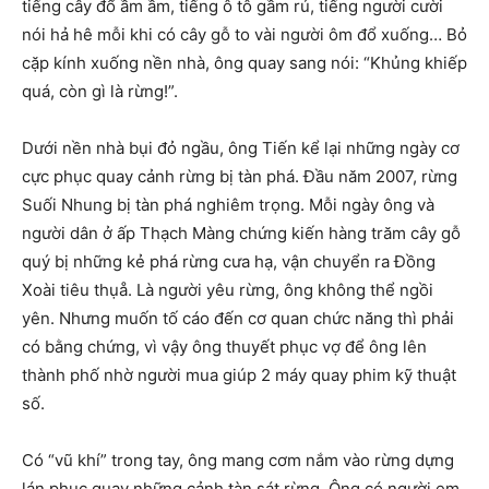
tiếng cây đổ ầm ầm, tiếng ô tô gầm rú, tiếng người cười
nói hả hê mỗi khi có cây gỗ to vài người ôm đổ xuống… Bỏ
cặp kính xuống nền nhà, ông quay sang nói: “Khủng khiếp
quá, còn gì là rừng!”.
Dưới nền nhà bụi đỏ ngầu, ông Tiến kể lại những ngày cơ
cực phục quay cảnh rừng bị tàn phá. Đầu năm 2007, rừng
Suối Nhung bị tàn phá nghiêm trọng. Mỗi ngày ông và
người dân ở ấp Thạch Màng chứng kiến hàng trăm cây gỗ
quý bị những kẻ phá rừng cưa hạ, vận chuyển ra Đồng
Xoài tiêu thụå. Là người yêu rừng, ông không thể ngồi
yên. Nhưng muốn tố cáo đến cơ quan chức năng thì phải
có bằng chứng, vì vậy ông thuyết phục vợ để ông lên
thành phố nhờ người mua giúp 2 máy quay phim kỹ thuật
số.
Có “vũ khí” trong tay, ông mang cơm nắm vào rừng dựng
lán phục quay những cảnh tàn sát rừng. Ông có người em