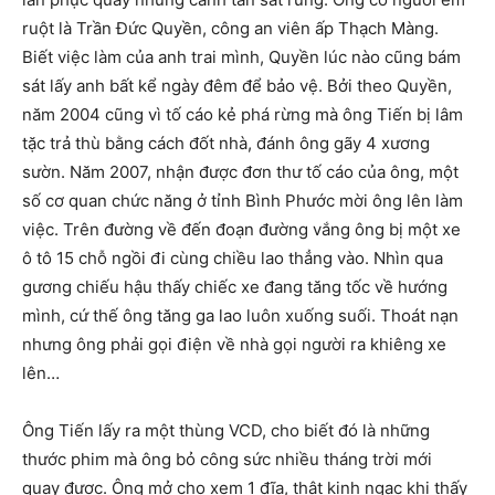
ruột là Trần Đức Quyền, công an viên ấp Thạch Màng.
Biết việc làm của anh trai mình, Quyền lúc nào cũng bám
sát lấy anh bất kể ngày đêm để bảo vệ. Bởi theo Quyền,
năm 2004 cũng vì tố cáo kẻ phá rừng mà ông Tiến bị lâm
tặc trả thù bằng cách đốt nhà, đánh ông gãy 4 xương
sườn. Năm 2007, nhận được đơn thư tố cáo của ông, một
số cơ quan chức năng ở tỉnh Bình Phước mời ông lên làm
việc. Trên đường về đến đoạn đường vắng ông bị một xe
ô tô 15 chỗ ngồi đi cùng chiều lao thẳng vào. Nhìn qua
gương chiếu hậu thấy chiếc xe đang tăng tốc về hướng
mình, cứ thế ông tăng ga lao luôn xuống suối. Thoát nạn
nhưng ông phải gọi điện về nhà gọi người ra khiêng xe
lên…
Ông Tiến lấy ra một thùng VCD, cho biết đó là những
thước phim mà ông bỏ công sức nhiều tháng trời mới
quay được. Ông mở cho xem 1 đĩa, thật kinh ngạc khi thấy