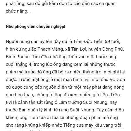
phá rừng, sau đó gửi kèm đơn tố cáo đến các cơ quan
chức năng…
Như phóng viên chuyên nghiệp!
Người nông dân ấy tên đầy đủ là Trần Đức Tiến, 59 tuổi,
hiện cư ngụ ấp Thạch Màng, xã Tân Lợi, huyện Đồng Phú,
Bình Phước. Tìm đến nhà ông Tiến vào một buổi sáng
cuối tháng 4, trong lúc ông đang xem lại những thước
phim mà trước đó ông đã bỏ ra nhiều tháng trời mới ghi lại
được. Trước mặt ông là một màn hình tivi, một đầu VCD đã
cũ được cung cấp nguồn điện từ một máy phát đang nóng
như hòn than, chứng tỏ ông đã xem nhiều giờ liền. Trên
tivi là cảnh tàn sát rừng ở Lâm trường Suối Nhung, nay
thuộc Ban quản lý kinh tế rừng Suối Nhung. Tay cầm điều
khiển, ông Tiến tua đi tua lại những đoạn phim mà ông
cho rằng khủng khiếp nhất: Tiếng cưa máy kêu vang trời,