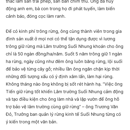
thác lâm sản trái phép, săn bắn chim thú. Ông đã huy
động anh em, bà con trong họ đi phát tuyến, làm biển
cảnh báo, đóng cọc làm ranh.
Để có kinh phí trông rừng, ông cùng thành viên trong gia
đình sản xuất ở mọi nơi có thể tận dụng được vì lương
trông giữ rừng mà Lâm trường Suối Nhung khoán cho ông
chỉ là 50 ngàn đồng/ha/năm. Suốt 5 năm trông giữ 1 ngàn
ha rừng, ngày cũng như đêm ông luôn băng rừng, lội suối
để bảo vệ từng cây gỗ; nhiều lần ông ngăn chặn kịp thời
những đối tượng xấu có ý định xâm lấn, làm hại rừng.
Không tháng nào ông không bị sốt rét hành hạ. “Việc ông
Tiến giữ rừng tốt khiến Lâm trường Suối Nhung cảm động
và tạo điều kiện cho ông làm nhà và lập vườn để ông hỗ
trợ bảo vệ lâm trường cùng giữ rừng” – ông Trương Văn
Đỏ, Trưởng ban quản lý rừng kinh tế Suối Nhung từng có
ý kiến trong một văn bản.