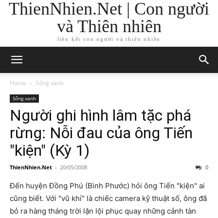
ThienNhien.Net | Con người
và Thiên nhiên
liên kết con người và thiên nhiên
Home
Sống xanh
Sống xanh
Người ghi hình lâm tặc phá
rừng: Nỗi đau của ông Tiến
"kiện" (Kỳ 1)
ThienNhien.Net
-
20/05/2008
0
Đến huyện Đồng Phú (Bình Phước) hỏi ông Tiến "kiện" ai
cũng biết. Với "vũ khí" là chiếc camera kỹ thuật số, ông đã
bỏ ra hàng tháng trời lặn lội phục quay những cảnh tàn