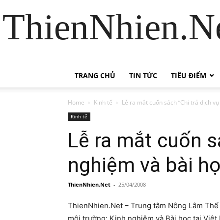
ThienNhien.Ne
TRANG CHỦ
TIN TỨC
TIÊU ĐIỂM
Home
Kinh tế
Lễ ra mắt cuốn sách “Chi trả dịch vụ
Kinh tế
Lễ ra mắt cuốn s
nghiệm và bài họ
ThienNhien.Net
-
25/04/2008
ThienNhien.Net – Trung tâm Nông Lâm Thế gi
môi trường: Kinh nghiệm và Bài học tại Việt