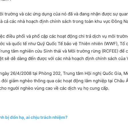
 môi trường và các ứng dụng của nó đã và đang nhận được sự qu
mà cả các nhà hoạch định chính sách trong toàn khu vực Đông N
c điều phối và phổ cập các hoạt động chi trả dịch vụ môi trườn
nước và quốc tế như Quỹ Quốc Tế bảo vệ Thiên nhiên (WWF), Tổ 
Trung tâm nghiên cứu Sinh thái và Môi trường rừng (RCFEE) để 
iệt sẽ dễ dàng đến được với các nhà hoạch định chính sách của
 ngày 26/4/2008 tại Phòng 202, Trung tâm Hội nghị Quốc Gia, Mễ
oá đói giảm nghèo thông qua các hoạt động lâm nghiệp tại Châu Á
 cho người nghèo vùng cao về các dịch vụ họ cung cấp.
h bị đốn hạ, ai chịu trách nhiệm?