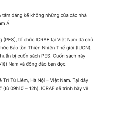
an tâm đáng kể không những của các nhà
am Á.
g (PES), tổ chức ICRAF tại Việt Nam đã chủ
chức Bảo tồn Thiên Nhiên Thế giới (IUCN),
chuẩn bị cuốn sách PES. Cuốn sách này
 Việt Nam và đông đảo bạn đọc.
 Trì Từ Liêm, Hà Nội – Việt Nam. Tại đây
‘
” (từ 09h10
– 12h). ICRAF sẽ trình bày về