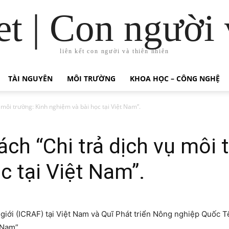
t | Con người 
liên kết con người và thiên nhiên
TÀI NGUYÊN
MÔI TRƯỜNG
KHOA HỌC – CÔNG NGHỆ
 môi trường: Kinh nghiệm và bài học tại Việt Nam”.
ách “Chi trả dịch vụ môi 
c tại Việt Nam”.
ới (ICRAF) tại Việt Nam và Quĩ Phát triển Nông nghiệp Quốc Tế 
 Nam”.