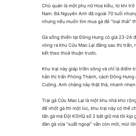
Chủ quán là một phụ nữ Hoa kiều, từ khi trở
Nam. Bà Nguyên Anh đã ngoài 70 tuổi nhưng
nhưng nếu muốn tìm mua gà đẻ “loại thải” th
Gà sống thiến tại Đông Hưng có giá 23-24 
vòng ra khu Cửu Mao Lại đằng sau thị trấn, n
kết theo thoả thuận trước.
Khu trại này giáp triền sông và chỉ là điểm
hẳn thị trấn Phòng Thành, cách Đông Hưng 
Cường. Anh chàng này thật thà, nhanh nhẹn v
Trại gà Cửu Mao Lại là một khu nhà kho rộn
để nhốt gà thì một lúc, khu trại này có thể c
tấn gà mà Đội KSHQ số 2 bắt giữ mà tôi kịp 
đàn gà vừa “xuất ngoại” vẫn còn mới, mùi lô