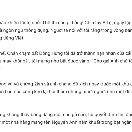
chào khiến tôi tự nhủ: Thế thì còn gì bằng! Chia tay A Lệ, ngay lậ
là ngôn ngữ thông dụng. Người ta nói với tôi rằng trong vòng b
 tiếng Việt.
ế. Chân chạm đất Đông Hưng tôi đã trở thành nạn nhân của cái g
 xe máy không?”, tôi mừng như bắt được vàng. “Chợ gà! Anh chở 
”.
óng vù vù chừng 2km và anh chàng đỗ xịch ngay trước một khu ch
ôn bán nào cũng kéo lại hỏi thăm nhưng mười người như một đều 
ưng không thấy bóng dáng một con gà nào, tôi quyết định tìm đườ
thấy một nhà hàng mang tên Nguyên Anh nằm khuất trong bạt ngà