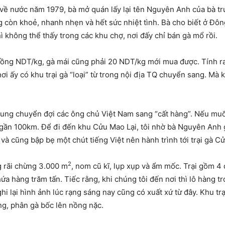
 về nước năm 1979, bà mở quán lấy lại tên Nguyên Anh của bà trư
 còn khoẻ, nhanh nhẹn và hết sức nhiệt tình. Bà cho biết ở Đô
ì không thể thấy trong các khu chợ, nơi đấy chỉ bán gà mổ rồi.
đồng NDT/kg, gà mái cũng phải 20 NDT/kg mới mua được. Tính ra
ơi ấy có khu trại gà “loại” từ trong nội địa TQ chuyển sang. Mà
 trung chuyển đợi các ông chủ Việt Nam sang “cất hàng”. Nếu muốn
gần 100km. Để đi đến khu Cửu Mao Lại, tôi nhờ bà Nguyên Anh g
à cũng bập bẹ một chút tiếng Việt nên hành trình tới trại gà C
2
g rãi chừng 3.000 m
, nom cũ kĩ, lụp xụp và ẩm mốc. Trại gồm 4
hứa hàng trăm tấn. Tiếc rằng, khi chúng tôi đến nơi thì lô hàng tr
ghi lại hình ảnh lúc rạng sáng nay cũng có xuất xứ từ đây. Khu 
ng, phân gà bốc lên nồng nặc.