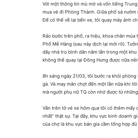
Với một thông tin mù mờ và vốn tiếng Trung
mua vé đi Phòng Thành. Giữa phố sá nườm nượ
Để có thể về lại bến xe, tôi quay máy ảnh ch
Rảo bước trên phố, ra hiệu, khoa chân múa ta
Phố Mễ Hàng (sau này dịch lại mới rõ). Tưởn
dãy nhà trọ bình dân nằm lẫn trong một khu 
không thể quay lại Đông Hưng được nữa nên 
8h sáng ngày 21/03, tôi bước ra khỏi phòng 
gà. Và may mắn chợt đến một lần nữa khi tôi 
mà người phụ nữ TQ còn nhớ được từ những 
Vẫn trên tờ vé xe hôm qua tôi có thêm mấy c
nhất” thật sự. Tại đây, khu vực kinh doanh 
của chợ là khu vực bán gia cầm tổng hợp đủ 