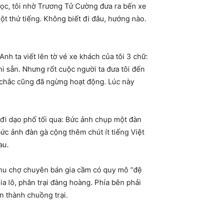
học, tôi nhờ Trương Tử Cường đưa ra bến xe
ột thứ tiếng. Không biết đi đâu, hướng nào.
nh ta viết lên tờ vé xe khách của tôi 3 chữ:
i sẵn. Nhưng rốt cuộc người ta đưa tôi đến
e chắc cũng đã ngừng hoạt động. Lúc này
 đi dạo phố tối qua: Bức ảnh chụp một đàn
bức ảnh đàn gà cộng thêm chút ít tiếng Việt
au.
 khu chợ chuyên bán gia cầm có quy mô “đệ
ia lô, phân trại đàng hoàng. Phía bên phải
n thành chuồng trại.