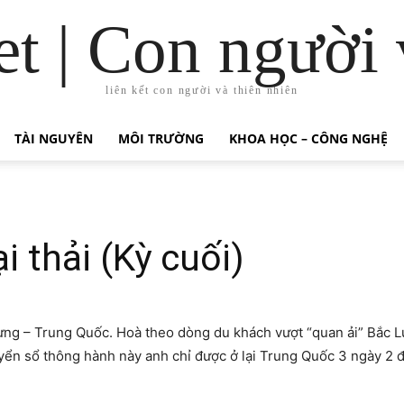
t | Con người 
liên kết con người và thiên nhiên
TÀI NGUYÊN
MÔI TRƯỜNG
KHOA HỌC – CÔNG NGHỆ
i thải (Kỳ cuối)
g – Trung Quốc. Hoà theo dòng du khách vượt “quan ải” Bắc Lu
yển sổ thông hành này anh chỉ được ở lại Trung Quốc 3 ngày 2 đê