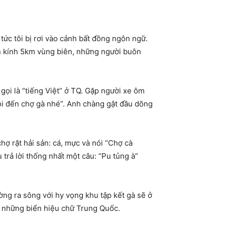
p tức tôi bị rơi vào cảnh bất đồng ngôn ngữ.
án kính 5km vùng biên, những người buôn
ọi là “tiếng Việt” ở TQ. Gặp người xe ôm
tôi đến chợ gà nhé”. Anh chàng gật đầu dõng
ợ rặt hải sản: cá, mực và nói “Chợ cà
trả lời thống nhất một câu: “Pu tủng à”
ng ra sông với hy vọng khu tập kết gà sẽ ở
n những biển hiệu chữ Trung Quốc.