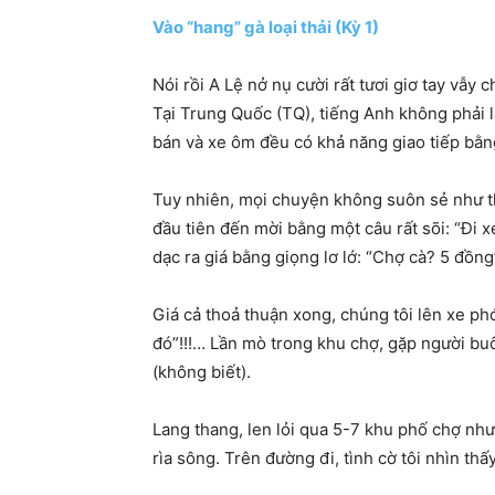
Vào “hang” gà loại thải (Kỳ 1)
Nói rồi A Lệ nở nụ cười rất tươi giơ tay vẫy 
Tại Trung Quốc (TQ), tiếng Anh không phải 
bán và xe ôm đều có khả năng giao tiếp bằng
Tuy nhiên, mọi chuyện không suôn sẻ như th
đầu tiên đến mời bằng một câu rất sõi: “Đi
dạc ra giá bằng giọng lơ lớ: “Chợ cà? 5 đồng
Giá cả thoả thuận xong, chúng tôi lên xe ph
đó”!!!… Lần mò trong khu chợ, gặp người bu
(không biết).
Lang thang, len lỏi qua 5-7 khu phố chợ nh
rìa sông. Trên đường đi, tình cờ tôi nhìn 