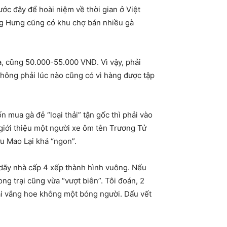
ớc đây để hoài niệm về thời gian ở Việt
ng Hưng cũng có khu chợ bán nhiều gà
, cũng 50.000-55.000 VNĐ. Vì vậy, phải
 không phải lúc nào cũng có vì hàng được tập
 mua gà đẻ “loại thải” tận gốc thì phải vào
iới thiệu một người xe ôm tên Trương Tử
ửu Mao Lại khá “ngon”.
 dãy nhà cấp 4 xếp thành hình vuông. Nếu
ong trại cũng vừa “vượt biên”. Tôi đoán, 2
trại vắng hoe không một bóng người. Dấu vết