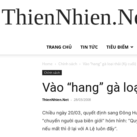
ThienNhien.Ne
TRANG CHỦ
TIN TỨC
TIÊU ĐIỂM
Home
Chính sách
Vào “hang” gà loại thải (Kỳ cuối)
Chính sách
Vào “hang” gà loạ
ThienNhien.Net
-
28/03/2008
Chiều ngày 20/03, quyết định sang Đông Hưn
“chuyển người qua biên giới” hóm hỉnh: “Qu
nếu mất thì ở lại với A Lệ luôn đấy”.