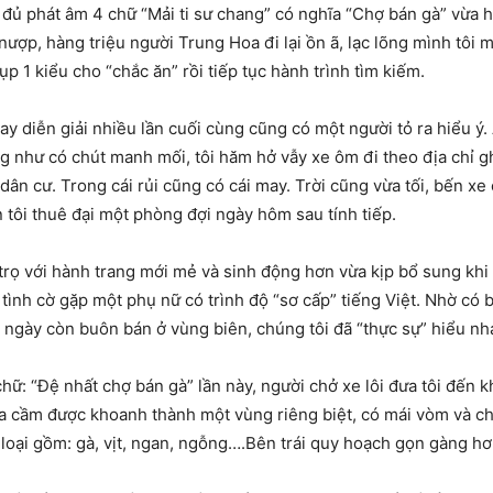
 đủ phát âm 4 chữ “Mải ti sư chang” có nghĩa “Chợ bán gà” vừa 
p, hàng triệu người Trung Hoa đi lại ồn ã, lạc lõng mình tôi m
ụp 1 kiểu cho “chắc ăn” rồi tiếp tục hành trình tìm kiếm.
y diễn giải nhiều lần cuối cùng cũng có một người tỏ ra hiểu ý. A
g như có chút manh mối, tôi hăm hở vẫy xe ôm đi theo địa chỉ gh
dân cư. Trong cái rủi cũng có cái may. Trời cũng vừa tối, bến x
tôi thuê đại một phòng đợi ngày hôm sau tính tiếp.
trọ với hành trang mới mẻ và sinh động hơn vừa kịp bổ sung khi
tình cờ gặp một phụ nữ có trình độ “sơ cấp” tiếng Việt. Nhờ có 
ngày còn buôn bán ở vùng biên, chúng tôi đã “thực sự” hiểu nh
hữ: “Đệ nhất chợ bán gà” lần này, người chở xe lôi đưa tôi đến
gia cầm được khoanh thành một vùng riêng biệt, có mái vòm và ch
loại gồm: gà, vịt, ngan, ngỗng….Bên trái quy hoạch gọn gàng hơ