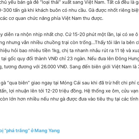
chủ yếu bán gà đẻ “loại thải” xuất sang Việt Nam. Tất cả đều là 
-300 tấn gà khi khách buôn có nhu cầu. Gà được nhốt riêng biệ
 các cơ quan chức năng phía Việt Nam thu được.
 diễn ra nhộn nhịp nhất chợ. Cứ 15-20 phút một lần, lại có xe ô 
àng nhưng vẫn nhiều chuồng trại còn trống…Thấy tôi lân la bên 
u hỏi bao nhiêu tiền 1kg, chị ta nhanh nhảu rút ra 11 tệ và xua
n tại gốc quy đổi thành VNĐ chỉ 23 ngàn. Nếu đưa lên Đông Hưn
kg, tương đương với 26.000 VNĐ. Sang đến biên giới Việt Nam là
 gà “qua biên” giao ngay tại Móng Cái sau khi đã trừ hết chi ph
 tấn, lợi nhuận lên tới 12-20 triệu đồng. Hệ thống xe ôm, cửu 
òn lớn hơn nhiều nếu như gà được đưa vào tiêu thụ tại các tỉnh 
 bị “phá trắng” ở Mang Yang