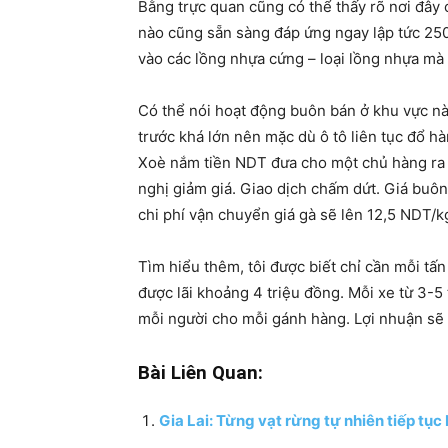
Bằng trực quan cũng có thể thấy rõ nơi đây 
nào cũng sẵn sàng đáp ứng ngay lập tức 250
vào các lồng nhựa cứng – loại lồng nhựa mà
Có thể nói hoạt động buôn bán ở khu vực này
trước khá lớn nên mặc dù ô tô liên tục đổ h
Xoè nắm tiền NDT đưa cho một chủ hàng ra hiệ
nghị giảm giá. Giao dịch chấm dứt. Giá buô
chi phí vận chuyển giá gà sẽ lên 12,5 NDT/
Tìm hiểu thêm, tôi được biết chỉ cần mỗi tấn
được lãi khoảng 4 triệu đồng. Mỗi xe từ 3-5
mỗi người cho mỗi gánh hàng. Lợi nhuận sẽ c
Bài Liên Quan:
Gia Lai: Từng vạt rừng tự nhiên tiếp tục