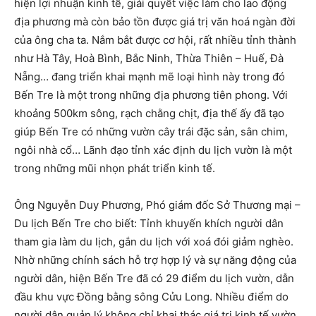
hiện lợi nhuận kinh tế, giải quyết việc làm cho lao động
địa phương mà còn bảo tồn được giá trị văn hoá ngàn đời
của ông cha ta. Nắm bắt được cơ hội, rất nhiều tỉnh thành
như Hà Tây, Hoà Bình, Bắc Ninh, Thừa Thiên – Huế, Đà
Nẵng… đang triển khai mạnh mẽ loại hình này trong đó
Bến Tre là một trong những địa phương tiên phong. Với
khoảng 500km sông, rạch chằng chịt, địa thế ấy đã tạo
giúp Bến Tre có những vườn cây trái đặc sản, sân chim,
ngôi nhà cổ… Lãnh đạo tỉnh xác định du lịch vườn là một
trong những mũi nhọn phát triển kinh tế.
Ông Nguyễn Duy Phương, Phó giám đốc Sở Thương mại –
Du lịch Bến Tre cho biết: Tỉnh khuyến khích người dân
tham gia làm du lịch, gắn du lịch với xoá đói giảm nghèo.
Nhờ những chính sách hỗ trợ hợp lý và sự năng động của
người dân, hiện Bến Tre đã có 29 điểm du lịch vườn, dẫn
đầu khu vực Đồng bằng sông Cửu Long. Nhiều điểm do
người dân quản lý không chỉ khai thác giá trị kinh tế vườn