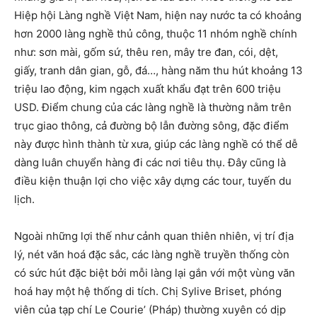
Hiệp hội Làng nghề Việt Nam, hiện nay nước ta có khoảng
hơn 2000 làng nghề thủ công, thuộc 11 nhóm nghề chính
như: sơn mài, gốm sứ, thêu ren, mây tre đan, cói, dệt,
giấy, tranh dân gian, gỗ, đá…, hàng năm thu hút khoảng 13
triệu lao động, kim ngạch xuất khẩu đạt trên 600 triệu
USD. Điểm chung của các làng nghề là thường nằm trên
trục giao thông, cả đường bộ lẫn đường sông, đặc điểm
này được hình thành từ xưa, giúp các làng nghề có thể dễ
dàng luân chuyển hàng đi các nơi tiêu thụ. Đây cũng là
điều kiện thuận lợi cho việc xây dựng các tour, tuyến du
lịch.
Ngoài những lợi thế như cảnh quan thiên nhiên, vị trí địa
lý, nét văn hoá đặc sắc, các làng nghề truyền thống còn
có sức hút đặc biệt bởi mỗi làng lại gắn với một vùng văn
hoá hay một hệ thống di tích. Chị Sylive Briset, phóng
viên của tạp chí Le Courie’ (Pháp) thường xuyên có dịp