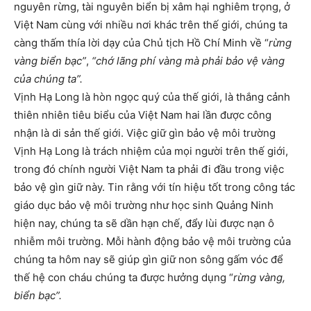
nguyên rừng, tài nguyên biển bị xâm hại nghiêm trọng, ở
Việt
Nam
cùng với nhiều nơi khác trên thế giới, chúng ta
càng thấm thía lời dạy của Chủ tịch Hồ Chí Minh về “
rừng
vàng biển bạc”
,
“chớ lãng phí vàng mà phải bảo vệ vàng
của chúng ta”.
Vịnh Hạ Long là hòn ngọc quý của thế giới, là thắng cảnh
thiên nhiên tiêu biểu của Việt
Nam
hai lần được công
nhận là di sản thế giới. Việc giữ gìn bảo vệ môi trường
Vịnh Hạ Long là trách nhiệm của mọi người trên thế giới,
trong đó chính người Việt
Nam
ta phải đi đầu trong việc
bảo vệ gìn giữ này. Tin rằng với tín hiệu tốt trong công tác
giáo dục bảo vệ môi trường như học sinh Quảng Ninh
hiện nay, chúng ta sẽ dần hạn chế, đẩy lùi được nạn ô
nhiễm môi trường. Mỗi hành động bảo vệ môi trường của
chúng ta hôm nay sẽ giúp gìn giữ non sông gấm vóc để
thế hệ con cháu chúng ta được hưởng dụng “
rừng vàng,
biển bạc”.