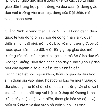
“phổ cập” giáo dục môi trường ở tất cả các cấp từ mẫu
giáo đến trung học phổ thông, và đưa các nội dung giáo
dục môi trường vào các hoạt động của Đội thiếu niên,
Đoàn thanh niên.
Quảng Ninh là vùng than, lại có Vịnh Hạ Long đang được
quốc tế vận động bình chọn để công nhận là kỳ quan
thiên nhiên thế giới, nên việc bảo vệ môi trường được cả
nước quan tâm theo dõi. Việc lồng ghép giáo dục môi
trường vào các môn học của học sinh mà Sở Giáo dục và
Đào tạo Quảng Ninh tiến hành gần đây được sự chú ý đặc
biệt của ngành giáo dục cả nước và nhân dân.
Trong các tiết học ngoại khóa, thầy cô giáo đã đưa học
sinh tham gia vào nhiều hoạt động bảo vệ môi trường ở
địa phương như tổ chức cho học sinh trồng cây phủ xanh
các bãi than, phối hợp với Hội chữ thập đỏ Quảng Ninh
trồng cây ngập mặn ven biển, tham gia bảo vệ động vật
biển quý hiếm và làm sạch bờ biển Vịnh Hạ Long.