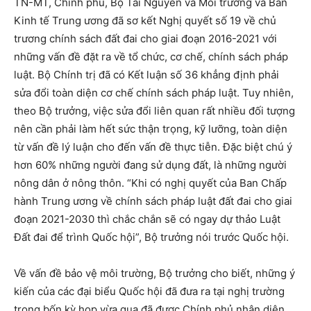
TN-MT, Chính phủ, Bộ Tài Nguyên và Môi trường và Ban
Kinh tế Trung ương đã sơ kết Nghị quyết số 19 về chủ
trương chính sách đất đai cho giai đoạn 2016-2021 với
những vấn đề đặt ra về tổ chức, cơ chế, chính sách pháp
luật. Bộ Chính trị đã có Kết luận số 36 khẳng định phải
sửa đổi toàn diện cơ chế chính sách pháp luật. Tuy nhiên,
theo Bộ trưởng, việc sửa đổi liên quan rất nhiều đối tượng
nên cần phải làm hết sức thận trọng, kỹ lưỡng, toàn diện
từ vấn đề lý luận cho đến vấn đề thực tiễn. Đặc biệt chú ý
hơn 60% những người đang sử dụng đất, là những người
nông dân ở nông thôn. “Khi có nghị quyết của Ban Chấp
hành Trung ương về chính sách pháp luật đất đai cho giai
đoạn 2021-2030 thì chắc chắn sẽ có ngay dự thảo Luật
Đất đai để trình Quốc hội”, Bộ trưởng nói trước Quốc hội.
Về vấn đề bảo vệ môi trường, Bộ trưởng cho biết, những ý
kiến của các đại biểu Quốc hội đã đưa ra tại nghị trường
trong bốn kỳ họp vừa qua đã được Chính phủ nhận diện,