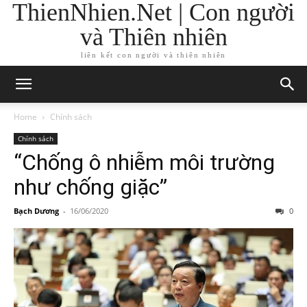
ThienNhien.Net | Con người
và Thiên nhiên
liên kết con người và thiên nhiên
Home
Chính sách
Chính sách
“Chống ô nhiễm môi trường
như chống giặc”
Bạch Dương
-
16/06/2020
0