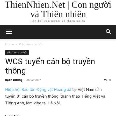
ThienNhien.Net | Con người
và Thiên nhiên
liên kết con người và thiên nhiên
Home
Việc làm - cơ hội
Việc làm - cơ hội
WCS tuyển cán bộ truyền
thông
Bạch Dương
-
28/02/2017
0
Hiệp hội Bảo tồn Động vật Hoang dã
tại Việt Nam cần
tuyển 01 cán bộ truyền thông, thành thạo Tiếng Việt và
Tiếng Anh, làm việc tại Hà Nội.