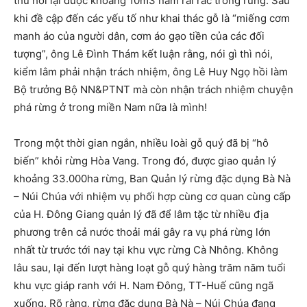
thu hồi lại được khoảng 10m3 nằm rải rác trong rừng. Sau
khi đề cập đến các yếu tố như khai thác gỗ là “miếng cơm
manh áo của người dân, cơm áo gạo tiền của các đối
tượng”, ông Lê Đình Thám kết luận rằng, nói gì thì nói,
kiểm lâm phải nhận trách nhiệm, ông Lê Huy Ngọ hồi làm
Bộ trưởng Bộ NN&PTNT mà còn nhận trách nhiệm chuyện
phá rừng ở trong miền Nam nữa là mình!
Trong một thời gian ngắn, nhiều loài gỗ quý đã bị “hô
biến” khỏi rừng Hòa Vang. Trong đó, được giao quản lý
khoảng 33.000ha rừng, Ban Quản lý rừng đặc dụng Bà Nà
– Núi Chúa với nhiệm vụ phối hợp cùng cơ quan cùng cấp
của H. Đông Giang quản lý đã để lâm tặc từ nhiều địa
phương trên cả nước thoải mái gây ra vụ phá rừng lớn
nhất từ trước tới nay tại khu vực rừng Cà Nhông. Không
lâu sau, lại đến lượt hàng loạt gỗ quý hàng trăm năm tuổi
khu vực giáp ranh với H. Nam Đông, TT-Huế cũng ngã
xuống. Rõ ràng, rừng đặc dụng Bà Nà – Núi Chúa đang