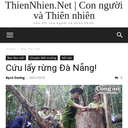
ThienNhien.Net | Con người
và Thiên nhiên
liên kết con người và thiên nhiên
Home
Bạn đọc viết
Bạn đọc viết
Chuyện Môi trường
Nổi bật
Cứu lấy rừng Đà Nẵng!
Bạch Dương
-
20/01/2016
0