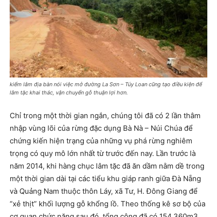
kiểm lâm địa bàn nói việc mở đường La Sơn – Túy Loan cũng tạo điều kiện để
lâm tặc khai thác, vận chuyển gỗ thuận lợi hơn.
Chỉ trong một thời gian ngắn, chúng tôi đã có 2 lần thâm
nhập vùng lõi của rừng đặc dụng Bà Nà – Núi Chúa để
chứng kiến hiện trạng của những vụ phá rừng nghiêm
trọng có quy mô lớn nhất từ trước đến nay. Lần trước là
năm 2014, khi hàng chục lâm tặc đã ăn dầm nằm dề trong
một thời gian dài tại các tiểu khu giáp ranh giữa Đà Nẵng
và Quảng Nam thuộc thôn Láy, xã Tư, H. Đông Giang để
“xẻ thịt” khối lượng gỗ khổng lồ. Theo thống kê sơ bộ của
cơ quan chức năng sau đó, tổng cộng đã có 154,360m3