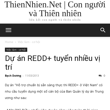
ThienNhien.Net | Con người
và Thiên nhiên
liên kết con người và thiên nhiên
Home
Việc làm - cơ hội
Việc làm - cơ hội
Dự án REDD+ tuyển nhiều vị
trí
Bạch Dương
-
11/03/2013
0
Dự án
“Hỗ trợ chuẩn bị sẵn sàng thực thi REDD+ ở Việt Nam”
có
nhu cầu tuyển dụng một số cán bộ của Ban Quản lý dự án Trung
ương như sau: