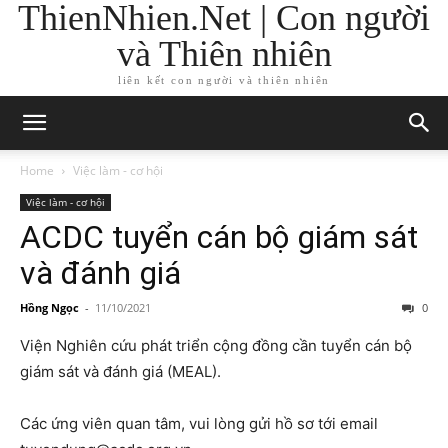
ThienNhien.Net | Con người
và Thiên nhiên
liên kết con người và thiên nhiên
Home
Việc làm - cơ hội
Việc làm - cơ hội
ACDC tuyển cán bộ giám sát
và đánh giá
Hồng Ngọc
-
11/10/2021
0
Viện Nghiên cứu phát triển cộng đồng cần tuyển cán bộ
giám sát và đánh giá (MEAL).
Các ứng viên quan tâm, vui lòng gửi hồ sơ tới email