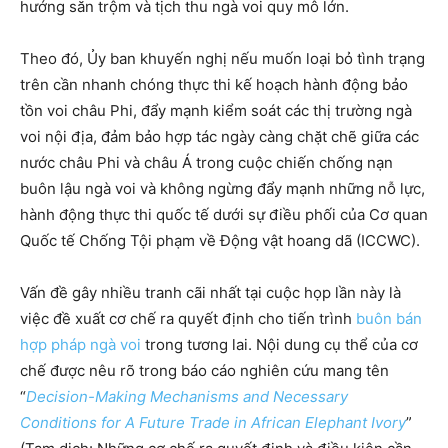
hướng săn trộm và tịch thu ngà voi quy mô lớn.
Theo đó, Ủy ban khuyến nghị nếu muốn loại bỏ tình trạng
trên cần nhanh chóng thực thi kế hoạch hành động bảo
tồn voi châu Phi, đẩy mạnh kiểm soát các thị trường ngà
voi nội địa, đảm bảo hợp tác ngày càng chặt chẽ giữa các
nước châu Phi và châu Á trong cuộc chiến chống nạn
buôn lậu ngà voi và không ngừng đẩy mạnh những nỗ lực,
hành động thực thi quốc tế dưới sự điều phối của Cơ quan
Quốc tế Chống Tội phạm về Động vật hoang dã (ICCWC).
Vấn đề gây nhiều tranh cãi nhất tại cuộc họp lần này là
việc đề xuất cơ chế ra quyết định cho tiến trình
buôn bán
hợp pháp ngà voi
trong tương lai. Nội dung cụ thể của cơ
chế được nêu rõ trong báo cáo nghiên cứu mang tên
“
Decision-Making Mechanisms and Necessary
Conditions for A Future Trade in African Elephant Ivory
”