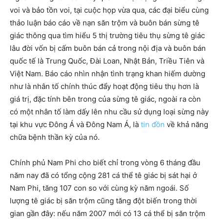
voi và bảo tồn voi, tại cuộc họp vừa qua, các đại biểu cùng
thảo luận báo cáo về nạn săn trộm và buôn bán sừng tê
giác thông qua tìm hiểu 5 thị trường tiêu thụ sừng tê giác
lâu đời vốn bị cấm buôn bán cả trong nội địa và buôn bán
quốc tế là Trung Quốc, Đài Loan, Nhật Bản, Triều Tiên và
Việt Nam. Báo cáo nhìn nhận tình trạng khan hiếm dường
như là nhân tố chính thúc đẩy hoạt động tiêu thụ hơn là
giá trị, đặc tính bên trong của sừng tê giác, ngoài ra còn
có một nhân tố làm dấy lên nhu cầu sử dụng loại sừng này
tại khu vực Đông Á và Đông Nam Á, là
tin đồn
về khả năng
chữa bệnh thần kỳ của nó.
Chính phủ Nam Phi cho biết chỉ trong vòng 6 tháng đầu
năm nay đã có tổng cộng 281 cá thể tê giác bị sát hại ở
Nam Phi, tăng 107 con so với cùng kỳ năm ngoái. Số
lượng tê giác bị săn trộm cũng tăng đột biến trong thời
gian gần đây: nếu năm 2007 mới có 13 cá thể bị săn trộm