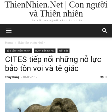
ThienNhien.Net | Con người
và Thiên nhiên
liên kết con người và thiên nhiên
Home
Bảo tồn thiên nhiên
Bảo tồn thiên nhiên
Buôn bán ĐVHD
Nổi bật
CITES tiếp nối những nỗ lực
bảo tồn voi và tê giác
Thùy Dung
-
01/08/2012
0