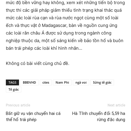
mức độ bền vững hay không, xem xét những tiến bộ trong
thực thi các giải pháp giảm thiểu tình trạng khai thác quá
mức các loài rùa cạn và rùa nước ngọt cùng một số loài
ếch và thực vật ở Madagascar, bàn về nguồn cung ứng
các loài rắn châu Á được sử dụng trong ngành công
nghiệp thuộc da, một số sáng kiến về bảo tồn hổ và buôn
bán trái phép các loài khỉ hình nhân…
Không có bài viết cùng chủ đề.
TAGS
BBĐVHD
cites
Nam Phi
ngà voi
Sừng tê giác
Tê giác
Previous article
Next article
Bắt giữ vụ vận chuyển hai cá
Hà Tĩnh chuyển đổi 5,59 ha
thể hổ trái phép
rừng đặc dụng