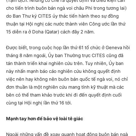
(Tạm dịch: Những cơ chế ra quyết định và điều kiện cần
cho tiến trình buôn bán ngà voi châu Phi trong tương lai)
do Ban Thư ký CITES ủy thác tiến hành theo sự đồng
thuận tại Hội nghị các nước thành viên Công ước lần thứ
15 diễn ra ở Doha (Qatar) cách đây 2 năm.
Được biết, trong cuộc họp lần thứ 61 tổ chức ở Geneva hồi
tháng 8 năm ngoái, Ủy ban Thường trực CITES cũng đã
tán thành triển khai nghiên cứu trên. Tuy nhiên, Ủy ban
này nhấn mạnh báo cáo nghiên cứu không quyết định
việc nên hay không nên buôn bán quốc tế ngà voi, nó chỉ
đơn thuần là một nghiên cứu mang tính kỹ thuật mà các
bên có thể tham khảo trước khi đi đến quyết định cuối
cùng tại Hội nghị lần thứ 16 tới.
Mạnh tay hơn để bảo vệ loài tê giác
Ngoài những vấn đề xoay quanh hoạt động buôn bán ngà