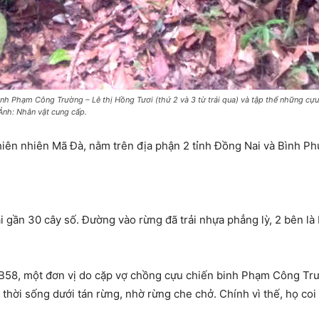
nh Phạm Công Trường – Lê thị Hồng Tươi (thứ 2 và 3 từ trái qua) và tập thể những cựu
 Ảnh: Nhân vật cung cấp.
hiên nhiên Mã Đà, nằm trên địa phận 2 tỉnh Đồng Nai và Bình Ph
 gần 30 cây số. Đường vào rừng đã trải nhựa phẳng lỳ, 2 bên là 
 B58, một đơn vị do cặp vợ chồng cựu chiến binh Phạm Công Trư
thời sống dưới tán rừng, nhờ rừng che chở. Chính vì thế, họ coi