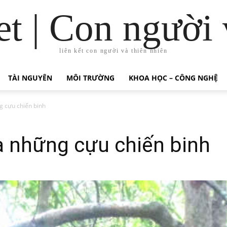
t | Con người 
liên kết con người và thiên nhiên
TÀI NGUYÊN
MÔI TRƯỜNG
KHOA HỌC – CÔNG NGHỆ
g cựu chiến binh
a những cựu chiến binh