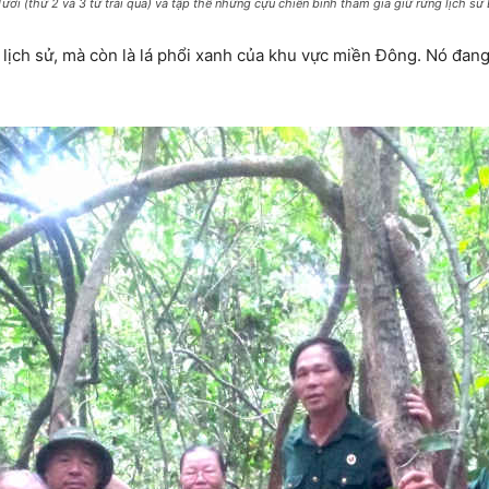
i (thứ 2 và 3 từ trái qua) và tập thể những cựu chiến binh tham gia giữ rừng lịch sử
h lịch sử, mà còn là lá phổi xanh của khu vực miền Đông. Nó đa