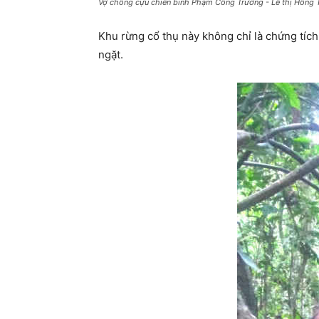
Vợ chồng cựu chiến binh Phạm Công Trường - Lê thị Hồng Tươ
Khu rừng cổ thụ này không chỉ là chứng tíc
ngặt.