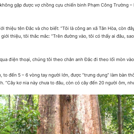
 không gặp được vợ chồng cựu chiến binh Phạm Công Trường – Lê
 thiệu tên Đắc và cho biết: “Tôi là công an xã Tân Hòa, còn đâ
giới thiệu, tôi thắc mắc: “Trên đường vào, tôi có thấy ai đâu, sa
 qua điện thoại, chúng tôi theo chân anh Đắc đi theo lối mòn vào
ụ, to đến 5 – 6 vòng tay người lớn, được “trưng dụng” làm bàn th
. “Cây kơ nia này chưa to đâu, còn có cây đến 20 người ôm, như