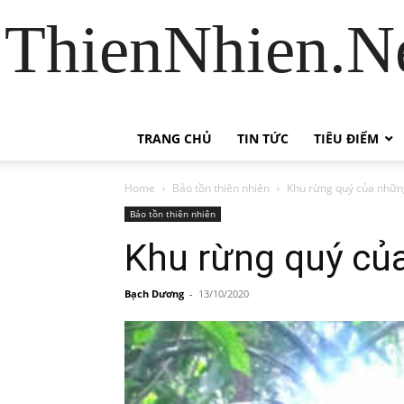
ThienNhien.Ne
TRANG CHỦ
TIN TỨC
TIÊU ĐIỂM
Home
Bảo tồn thiên nhiên
Khu rừng quý của nhữn
Bảo tồn thiên nhiên
Khu rừng quý củ
Bạch Dương
-
13/10/2020