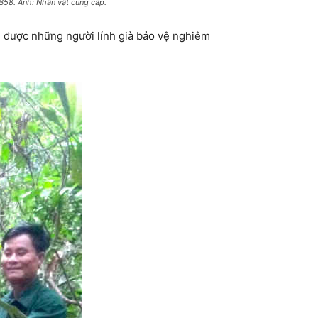
 B58. Ảnh: Nhân vật cung cấp.
ng được những người lính già bảo vệ nghiêm