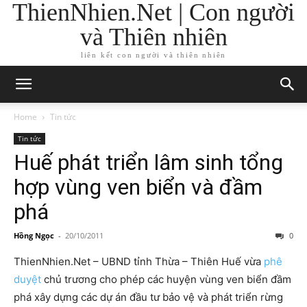
ThienNhien.Net | Con người
và Thiên nhiên
liên kết con người và thiên nhiên
Home
Tin tức
Tin tức
Huế phát triển lâm sinh tổng
hợp vùng ven biển và đầm
phá
Hồng Ngọc
-
20/10/2011
0
ThienNhien.Net – UBND tỉnh Thừa – Thiên Huế vừa
phê
duyệt
chủ trương cho phép các huyện vùng ven biển đầm
phá xây dựng các dự án đầu tư bảo vệ và phát triển rừng