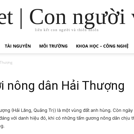
t | Con người 
liên kết con người và thiên nhiên
TÀI NGUYÊN
MÔI TRƯỜNG
KHOA HỌC – CÔNG NGHỆ
 Thượng
i nông dân Hải Thượng
ợng (Hải Lăng, Quảng Trị) là một vùng đất anh hùng. Còn ngày na
 đáng với danh hiệu đó, khi có những tấm gương nông dân chịu t
g.