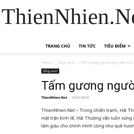
ThienNhien.Ne
TRANG CHỦ
TIN TỨC
TIÊU ĐIỂM
Home
Sống xanh
Tấm gương người nông dân Hải
Sống xanh
Tấm gương ngườ
ThienNhien.Net
-
25/01/2010
ThienNhien.Net – Trong chiến tranh, Hải Thư
mặt trận kinh tế, Hải Thượng vẫn luôn xứng
làm giàu cho chính mình cũng như quê hươn