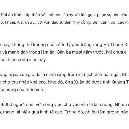
 Đại An Khê. Lập thân với một cơ sở xay xát lúa gạo, phục vụ nhu cầu
ngô, khoai, lúa, đậu … với vốn đầu tư đến 4 tỷ đồng. Bên cạnh đó, các
 nay, không thể không nhắc đến tỷ phú trồng rừng Hồ Thanh Xuâ
 và mạnh dạn trong làm ăn. Gần ba mươi năm trước, khi chưa ai n
hực hiện công việc này.
ống ngày xưa giờ đã là cánh rừng tràm và bạch đàn bát ngát. Kh
ng cho thu nhập khá cao. Nhờ đó, ông Xuân đã được tỉnh Quảng Tr
ười hùng của thời bình.
 4.000 người dân, với công việc chủ yếu vẫn là làm nông. Nhiều
p, mang lại hiệu quả kinh tế cao. Trong đó, nhiều tấm gương nô