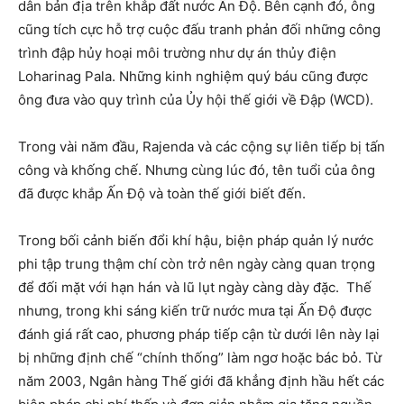
dân bản địa trên khắp đất nước Ấn Độ. Bên cạnh đó, ông
cũng tích cực hỗ trợ cuộc đấu tranh phản đối những công
trình đập hủy hoại môi trường như dự án thủy điện
Loharinag Pala. Những kinh nghiệm quý báu cũng được
ông đưa vào quy trình của Ủy hội thế giới về Đập (WCD).
Trong vài năm đầu, Rajenda và các cộng sự liên tiếp bị tấn
công và khống chế. Nhưng cùng lúc đó, tên tuổi của ông
đã được khắp Ấn Độ và toàn thế giới biết đến.
Trong bối cảnh biến đổi khí hậu, biện pháp quản lý nước
phi tập trung thậm chí còn trở nên ngày càng quan trọng
để đối mặt với hạn hán và lũ lụt ngày càng dày đặc. Thế
nhưng, trong khi sáng kiến trữ nước mưa tại Ấn Độ được
đánh giá rất cao, phương pháp tiếp cận từ dưới lên này lại
bị những định chế “chính thống” làm ngơ hoặc bác bỏ. Từ
năm 2003, Ngân hàng Thế giới đã khẳng định hầu hết các