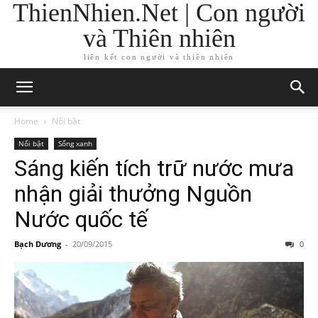
ThienNhien.Net | Con người
và Thiên nhiên
liên kết con người và thiên nhiên
Home
Nổi bật
Nổi bật
Sống xanh
Sáng kiến tích trữ nước mưa
nhận giải thưởng Nguồn
Nước quốc tế
Bạch Dương
-
20/09/2015
0