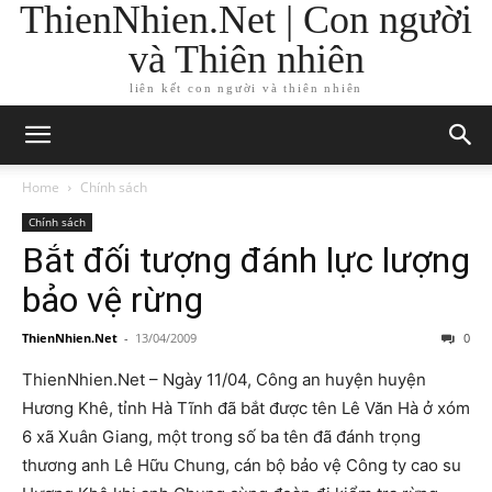
ThienNhien.Net | Con người
và Thiên nhiên
liên kết con người và thiên nhiên
Home
Chính sách
Chính sách
Bắt đối tượng đánh lực lượng
bảo vệ rừng
ThienNhien.Net
-
13/04/2009
0
ThienNhien.Net – Ngày 11/04, Công an huyện huyện
Hương Khê, tỉnh Hà Tĩnh đã bắt được tên Lê Văn Hà ở xóm
6 xã Xuân Giang, một trong số ba tên đã đánh trọng
thương anh Lê Hữu Chung, cán bộ bảo vệ Công ty cao su