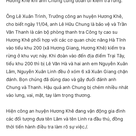
Hương Khê khi anh Chung cùng đoàn đi kiểm tra rừng.
Ông Lê Xuân Trình, Trưởng công an huyện Hương Khê,
cho biết ngày 11/04, anh Lê Hữu Chung là bảo vệ và Trần
Văn Thanh là cán bộ phòng thanh tra Công ty cao su
Hương Khê phối hợp với các cơ quan chức năng Hà Tĩnh
vào tiểu khu 200 (xã Hương Giang, Hương Khê) kiểm tra
rừng ở khu vực này. Khi đoàn vào đến địa điểm Trại Tây,
tiểu khu 200 thì bị Lê Văn Hà và hai anh em Nguyễn Xuân
Lâm, Nguyễn Xuân Linh đều ở xóm 6 xã Xuân Giang chặn
đánh. Bọn chúng đã dùng dao và gậy đuổi đánh anh
Chung và Thanh. Hậu quả anh Chung bị chém nhiều nhát
vào lưng, vai, mặt, tay làm trọng thương.
Hiện công an huyện Hương Khê đang vận động gia đình
các đối tượng đưa tên Lâm và tên Linh ra đầu thú, đồng
thời tiến hành điều tra làm rõ sự việc./.