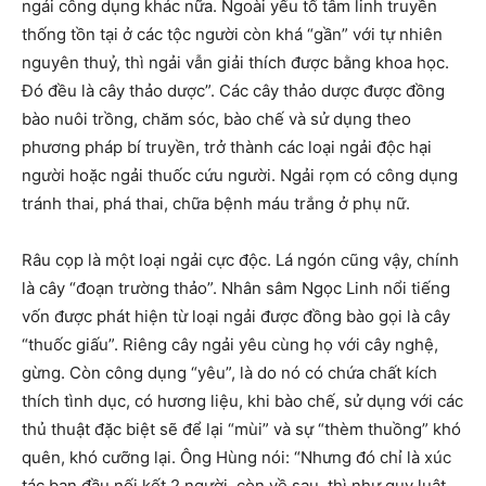
ngải công dụng khác nữa. Ngoài yếu tố tâm linh truyền
thống tồn tại ở các tộc người còn khá “gần” với tự nhiên
nguyên thuỷ, thì ngải vẫn giải thích được bằng khoa học.
Đó đều là cây thảo dược”. Các cây thảo dược được đồng
bào nuôi trồng, chăm sóc, bào chế và sử dụng theo
phương pháp bí truyền, trở thành các loại ngải độc hại
người hoặc ngải thuốc cứu người. Ngải rọm có công dụng
tránh thai, phá thai, chữa bệnh máu trắng ở phụ nữ.
Râu cọp là một loại ngải cực độc. Lá ngón cũng vậy, chính
là cây “đoạn trường thảo”. Nhân sâm Ngọc Linh nổi tiếng
vốn được phát hiện từ loại ngải được đồng bào gọi là cây
“thuốc giấu”. Riêng cây ngải yêu cùng họ với cây nghệ,
gừng. Còn công dụng “yêu”, là do nó có chứa chất kích
thích tình dục, có hương liệu, khi bào chế, sử dụng với các
thủ thuật đặc biệt sẽ để lại “mùi” và sự “thèm thuồng” khó
quên, khó cưỡng lại. Ông Hùng nói: “Nhưng đó chỉ là xúc
tác ban đầu nối kết 2 người, còn về sau, thì như quy luật