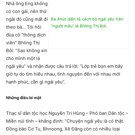
Nhà ông Eng không
có con gái, nên thứ
ngải đó cũng mất đi
Bà Ahút diễn tả cách bỏ ngải yêu trên
“người mẫu” là Bhling Thị Bới.
theo bà… Tôi hỏi
đùa cô “thông dịch
viên” Bhling Thị
Bới: “Sao không xin
cho mình một lá
ngải yêu” và nhận được câu trả lời: “Lớp trẻ bọn em bây
giờ tự do tìm hiểu nhau, tình nguyện đến với nhau mới
hạnh phúc, cần gì ngải yêu”.
Những điều bí mật
Thạc sĩ dân tộc học Nguyễn Tri Hùng – Phó ban Dân tộc –
Miền núi tỉnh – khẳng định: “Chuyện ngải yêu là có thật.
Đồng bào Cơ Tu, Bhnoong, Xê Đăng còn có nhiều loại