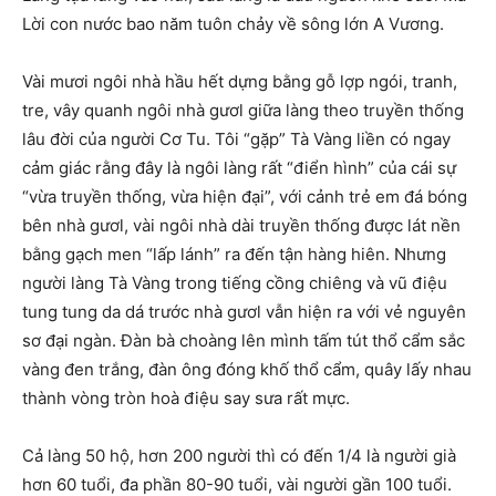
Lời con nước bao năm tuôn chảy về sông lớn A Vương.
Vài mươi ngôi nhà hầu hết dựng bằng gỗ lợp ngói, tranh,
tre, vây quanh ngôi nhà gươl giữa làng theo truyền thống
lâu đời của người Cơ Tu. Tôi “gặp” Tà Vàng liền có ngay
cảm giác rằng đây là ngôi làng rất “điển hình” của cái sự
“vừa truyền thống, vừa hiện đại”, với cảnh trẻ em đá bóng
bên nhà gươl, vài ngôi nhà dài truyền thống được lát nền
bằng gạch men “lấp lánh” ra đến tận hàng hiên. Nhưng
người làng Tà Vàng trong tiếng cồng chiêng và vũ điệu
tung tung da dá trước nhà gươl vẫn hiện ra với vẻ nguyên
sơ đại ngàn. Đàn bà choàng lên mình tấm tút thổ cẩm sắc
vàng đen trắng, đàn ông đóng khố thổ cẩm, quây lấy nhau
thành vòng tròn hoà điệu say sưa rất mực.
Cả làng 50 hộ, hơn 200 người thì có đến 1/4 là người già
hơn 60 tuổi, đa phần 80-90 tuổi, vài người gần 100 tuổi.