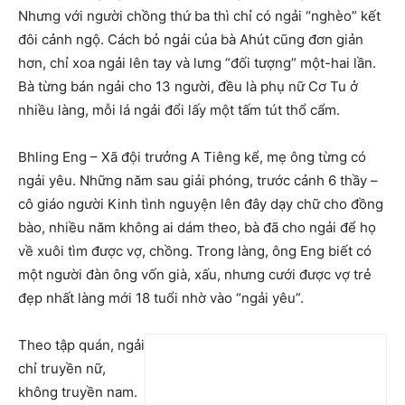
Nhưng với người chồng thứ ba thì chỉ có ngải “nghèo” kết
đôi cảnh ngộ. Cách bỏ ngải của bà Ahút cũng đơn giản
hơn, chỉ xoa ngải lên tay và lưng “đối tượng” một-hai lần.
Bà từng bán ngải cho 13 người, đều là phụ nữ Cơ Tu ở
nhiều làng, mỗi lá ngải đổi lấy một tấm tút thổ cẩm.
Bhling Eng – Xã đội trưởng A Tiêng kể, mẹ ông từng có
ngải yêu. Những năm sau giải phóng, trước cảnh 6 thầy –
cô giáo người Kinh tình nguyện lên đây dạy chữ cho đồng
bào, nhiều năm không ai dám theo, bà đã cho ngải để họ
về xuôi tìm được vợ, chồng. Trong làng, ông Eng biết có
một người đàn ông vốn già, xấu, nhưng cưới được vợ trẻ
đẹp nhất làng mới 18 tuổi nhờ vào “ngải yêu”.
Theo tập quán, ngải
chỉ truyền nữ,
không truyền nam.