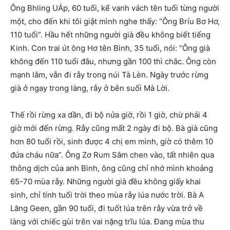
Ông Bhling UÁp, 60 tuổi, kể vanh vách tên tuổi từng người
một, cho đến khi tôi giật mình nghe thấy: “Ông Bríu Bơ Hơ,
110 tuổi”. Hầu hết những người già đều không biết tiếng
Kinh. Con trai út ông Hơ tên Bình, 35 tuổi, nói: “Ông già
không đến 110 tuổi đâu, nhưng gần 100 thì chắc. Ông còn
mạnh lắm, vẫn đi rẫy trong núi Tà Lèn. Ngày trước rừng
già ở ngay trong làng, rẫy ở bên suối Mà Lời.
Thế rồi rừng xa dần, đi bộ nửa giờ, rồi 1 giờ, chừ phải 4
giờ mới đến rừng. Rẫy cũng mất 2 ngày đi bộ. Bà già cũng
hơn 80 tuổi rồi, sinh được 4 chị em mình, giờ có thêm 10
đứa cháu nữa”. Ông Zơ Rum Sâm chen vào, tất nhiên qua
thông dịch của anh Bình, ông cũng chỉ nhớ mình khoảng
65-70 mùa rẫy. Những người già đều không giấy khai
sinh, chỉ tính tuổi trời theo mùa rẫy lúa nước trời. Bà A
Lăng Geen, gần 90 tuổi, đi tuốt lúa trên rẫy vừa trở về
làng với chiếc gùi trên vai nặng trĩu lúa. Đang mùa thu