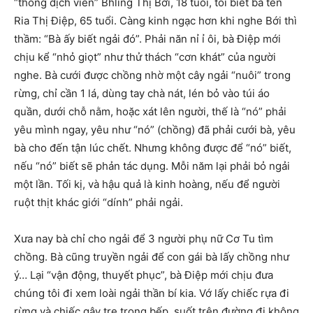
“thông dịch viên” Bhling Thị Bới, 18 tuổi, tôi biết bà tên
Ria Thị Điệp, 65 tuổi. Càng kinh ngạc hơn khi nghe Bới thì
thầm: “Bà ấy biết ngải đó”. Phải năn nỉ ỉ ôi, bà Điệp mới
chịu kể “nhỏ giọt” như thử thách “cơn khát” của người
nghe. Bà cưới được chồng nhờ một cây ngải “nuôi” trong
rừng, chỉ cần 1 lá, dùng tay chà nát, lén bỏ vào túi áo
quần, dưới chỗ nằm, hoặc xát lên người, thế là “nó” phải
yêu mình ngay, yêu như “nó” (chồng) đã phải cưới bà, yêu
bà cho đến tận lúc chết. Nhưng không được để “nó” biết,
nếu “nó” biết sẽ phản tác dụng. Mỗi năm lại phải bỏ ngải
một lần. Tối kị, và hậu quả là kinh hoàng, nếu để người
ruột thịt khác giới “dính” phải ngải.
Xưa nay bà chỉ cho ngải để 3 người phụ nữ Cơ Tu tìm
chồng. Bà cũng truyền ngải để con gái bà lấy chồng như
ý… Lại “vận động, thuyết phục”, bà Điệp mới chịu đưa
chúng tôi đi xem loài ngải thần bí kia. Vớ lấy chiếc rựa đi
rừng và chiếc gậy tre trong bếp, suốt trên đường đi không