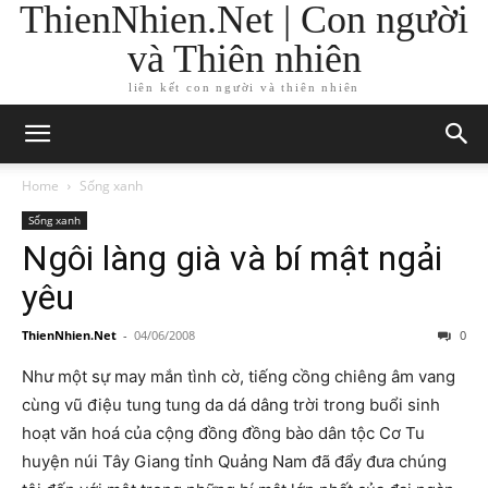
ThienNhien.Net | Con người
và Thiên nhiên
liên kết con người và thiên nhiên
Home
Sống xanh
Sống xanh
Ngôi làng già và bí mật ngải
yêu
ThienNhien.Net
-
04/06/2008
0
Như một sự may mắn tình cờ, tiếng cồng chiêng âm vang
cùng vũ điệu tung tung da dá dâng trời trong buổi sinh
hoạt văn hoá của cộng đồng đồng bào dân tộc Cơ Tu
huyện núi Tây Giang tỉnh Quảng Nam đã đẩy đưa chúng