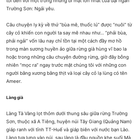
tôi đến với một trong những bí mật lớn nhất của đại ngàn
Trường Sơn: Ngải yêu.
Câu chuyện ly kỳ về thứ “bùa mê, thuốc lú” được “nuôi” từ
cây cỏ khiến con người ta say mê nhau như… “phải bùa,
phải ngải” vốn lâu nay chỉ tồn tại một cách đầy mơ hồ
trong màn sương huyền ảo giữa rừng già hùng vĩ bao la
hoặc trong những câu chuyện đường rừng, giờ đây bỗng
nhiên “mọc ra” ngay trước mặt chúng tôi với những con
người bằng xương bằng thịt và loại cây cỏ lạ lùng có tên
Ameer.
Làng già
Làng Tà Vàng lọt thỏm dưới thung sâu giữa rừng Trường
Sơn, thuộc xã A Tiêng, huyện núi Tây Giang (Quảng Nam)
giáp ranh với tỉnh TT-Huế và giáp biên với nước bạn Lào.
Làng tựa lưng vào núi, sau làng là đầu nguồn khe suối Mà