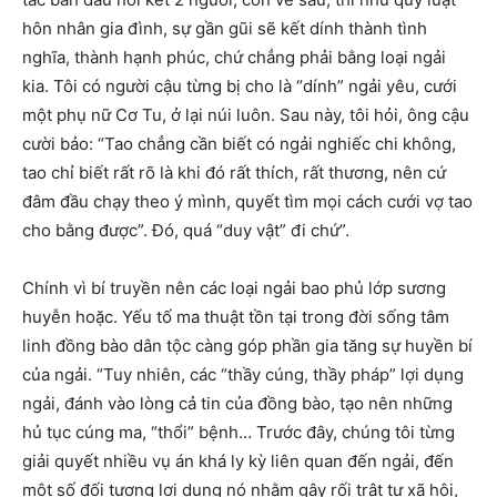
hôn nhân gia đình, sự gần gũi sẽ kết dính thành tình
nghĩa, thành hạnh phúc, chứ chẳng phải bằng loại ngải
kia. Tôi có người cậu từng bị cho là “dính” ngải yêu, cưới
một phụ nữ Cơ Tu, ở lại núi luôn. Sau này, tôi hỏi, ông cậu
cười bảo: “Tao chẳng cần biết có ngải nghiếc chi không,
tao chỉ biết rất rõ là khi đó rất thích, rất thương, nên cứ
đâm đầu chạy theo ý mình, quyết tìm mọi cách cưới vợ tao
cho bằng được”. Đó, quá “duy vật” đi chứ”.
Chính vì bí truyền nên các loại ngải bao phủ lớp sương
huyễn hoặc. Yếu tố ma thuật tồn tại trong đời sống tâm
linh đồng bào dân tộc càng góp phần gia tăng sự huyền bí
của ngải. “Tuy nhiên, các “thầy cúng, thầy pháp” lợi dụng
ngải, đánh vào lòng cả tin của đồng bào, tạo nên những
hủ tục cúng ma, “thổi” bệnh… Trước đây, chúng tôi từng
giải quyết nhiều vụ án khá ly kỳ liên quan đến ngải, đến
một số đối tượng lợi dụng nó nhằm gây rối trật tự xã hội,