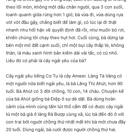
theo lối mòn, không một dấu chân người, qua 3 con suối,
loanh quanh giữa rừng hơn 1 giờ, bà vừa đi, vừa dùng rựa
vót vót đầu gậy, chẳng biết để làm gì, có lúc lại đi thật
nhanh như hối hận về quyết định đã rồi, như muốn bỏ rơi,
khiến chúng tôi chạy theo hụt hơi. Cuối cùng, bà dừng lại
bên một mô đất cạnh suối, chỉ một bụi cây thấp tè, không
thân, lá màu xanh hình bản kiếm dài vài tấc, có củ nhỏ.
Liệu đó có phải là cây ngải yêu của bà?
Cây ngải yêu tiếng Cơ Tu là cây Ameer. Làng Tà Vàng có
một người nữa biết ngải yêu, là bà Lăng Thị Ahút, hơn 90
tuổi. Bà Ahút có 3 đời chồng, 10 con, 14 cháu. Chuyện kể
của bà Ahút giống bà Điệp ở sự dè dặt. Bà dùng hoàn
cảnh của mình cùng tấm tút thổ cẩm để có được cây ngải
từ một bà già ở làng Rà Bượp cùng xã, lúc bà đến đó ở với
con trai bởi người chồng thứ nhất mất khi bà mới chưa đầy
20 tuổi. Dùng ngải, bà cưới được người chồng thứ hai.