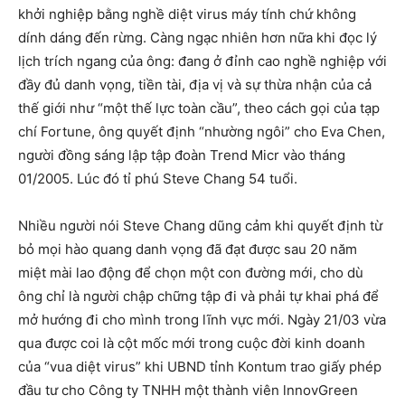
khởi nghiệp bằng nghề diệt virus máy tính chứ không
dính dáng đến rừng. Càng ngạc nhiên hơn nữa khi đọc lý
lịch trích ngang của ông: đang ở đỉnh cao nghề nghiệp với
đầy đủ danh vọng, tiền tài, địa vị và sự thừa nhận của cả
thế giới như “một thế lực toàn cầu”, theo cách gọi của tạp
chí Fortune, ông quyết định “nhường ngôi” cho Eva Chen,
người đồng sáng lập tập đoàn Trend Micr vào tháng
01/2005. Lúc đó tỉ phú Steve Chang 54 tuổi.
Nhiều người nói Steve Chang dũng cảm khi quyết định từ
bỏ mọi hào quang danh vọng đã đạt được sau 20 năm
miệt mài lao động để chọn một con đường mới, cho dù
ông chỉ là người chập chững tập đi và phải tự khai phá để
mở hướng đi cho mình trong lĩnh vực mới. Ngày 21/03 vừa
qua được coi là cột mốc mới trong cuộc đời kinh doanh
của “vua diệt virus” khi UBND tỉnh Kontum trao giấy phép
đầu tư cho Công ty TNHH một thành viên lnnovGreen