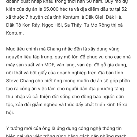
doanh xuất nhập khẩu trong thời hạn 50 năm. Quy mô dự
kiến của dự án là 65.000 héc ta và địa điểm đầu tư tại 52
xã thuộc 7 huyện của tỉnh Kontum là Đăk Glei, Đăk Hà.
Đăk Tô Kon Rẫy, Ngọc Hồi, Sa Thầy, Tu Mơ Rông thị xã
Kontum.
Mục tiêu chính mà Chang nhắc đến là xây dựng vùng
nguyên liệu tập trung, quy mô lớn để phục vụ cho các nhà
máy sản xuất ván MDF, ván lạng, ván ép, đồ gỗ gia dụng,
nội thất và bột giấy của doanh nghiệp trên địa bàn tỉnh.
Steve Chang cho biết ông mong muốn dự án sẽ góp phần
tạo ra công ăn việc làm cho người dân địa phương tăng
thu nhập và cải thiện đời sống cho đồng bào người dân
tộc, xóa đói giảm nghèo và thúc đẩy phát triển kinh tế xã
hội.
Ý tướng mới của ông là ứng dụng công nghệ thông tin
hiện đại vào việc trồng rừng bằng cách gắn những mạch