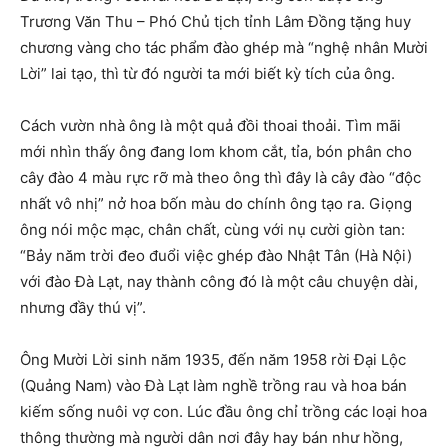
Trương Văn Thu – Phó Chủ tịch tỉnh Lâm Đồng tặng huy
chương vàng cho tác phẩm đào ghép mà “nghệ nhân Mười
Lời” lai tạo, thì từ đó người ta mới biết kỳ tích của ông.
Cách vườn nhà ông là một quả đồi thoai thoải. Tìm mãi
mới nhìn thấy ông đang lom khom cắt, tỉa, bón phân cho
cây đào 4 màu rực rỡ mà theo ông thì đây là cây đào “độc
nhất vô nhị” nở hoa bốn màu do chính ông tạo ra. Giọng
ông nói mộc mạc, chân chất, cùng với nụ cười giòn tan:
“Bảy năm trời đeo đuổi việc ghép đào Nhật Tân (Hà Nội)
với đào Đà Lạt, nay thành công đó là một câu chuyện dài,
nhưng đầy thú vị”.
Ông Mười Lời sinh năm 1935, đến năm 1958 rời Đại Lộc
(Quảng Nam) vào Đà Lạt làm nghề trồng rau và hoa bán
kiếm sống nuôi vợ con. Lúc đầu ông chỉ trồng các loại hoa
thông thường mà người dân nơi đây hay bán như hồng,