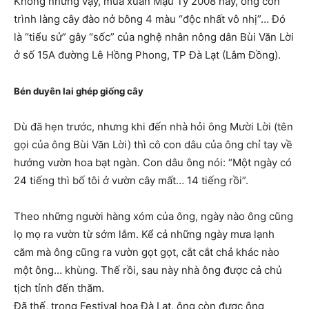
Không những vậy, mùa xuân Mậu Tý 2008 này, ông còn
trình làng cây đào nở bông 4 màu “độc nhất vô nhị”… Đó
là “tiểu sử” gây “sốc” của nghệ nhân nông dân Bùi Văn Lời
ở số 15A đường Lê Hồng Phong, TP Đà Lạt (Lâm Đồng).
Bén duyên lai ghép giống cây
Dù đã hẹn trước, nhưng khi đến nhà hỏi ông Mười Lời (tên
gọi của ông Bùi Văn Lời) thì cô con dâu của ông chỉ tay về
hướng vườn hoa bạt ngàn. Con dâu ông nói: “Một ngày có
24 tiếng thì bố tôi ở vườn cây mất… 14 tiếng rồi”.
Theo những người hàng xóm của ông, ngày nào ông cũng
lọ mọ ra vườn từ sớm lắm. Kể cả những ngày mưa lạnh
căm mà ông cũng ra vườn gọt gọt, cắt cắt chả khác nào
một ông… khùng. Thế rồi, sau này nhà ông được cả chủ
tịch tỉnh đến thăm.
Đã thế, trong Festival hoa Đà Lạt, ông còn được ông