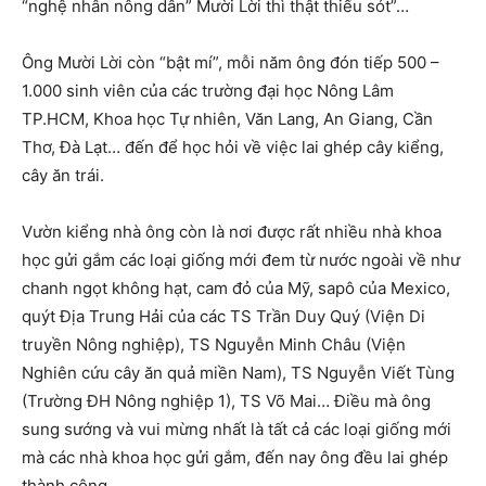
“nghệ nhân nông dân” Mười Lời thì thật thiếu sót”…
Ông Mười Lời còn “bật mí”, mỗi năm ông đón tiếp 500 –
1.000 sinh viên của các trường đại học Nông Lâm
TP.HCM, Khoa học Tự nhiên, Văn Lang, An Giang, Cần
Thơ, Đà Lạt… đến để học hỏi về việc lai ghép cây kiểng,
cây ăn trái.
Vườn kiểng nhà ông còn là nơi được rất nhiều nhà khoa
học gửi gắm các loại giống mới đem từ nước ngoài về như
chanh ngọt không hạt, cam đỏ của Mỹ, sapô của Mexico,
quýt Địa Trung Hải của các TS Trần Duy Quý (Viện Di
truyền Nông nghiệp), TS Nguyễn Minh Châu (Viện
Nghiên cứu cây ăn quả miền Nam), TS Nguyễn Viết Tùng
(Trường ĐH Nông nghiệp 1), TS Võ Mai… Điều mà ông
sung sướng và vui mừng nhất là tất cả các loại giống mới
mà các nhà khoa học gửi gắm, đến nay ông đều lai ghép
thành công.