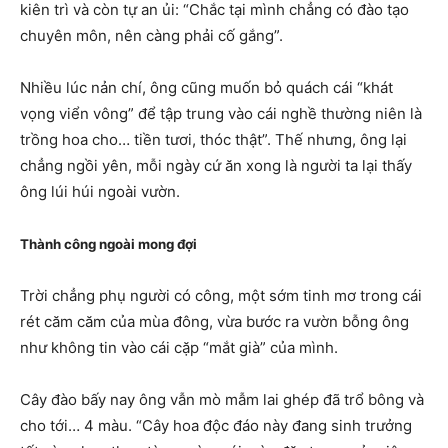
kiên trì và còn tự an ủi: “Chắc tại mình chẳng có đào tạo
chuyên môn, nên càng phải cố gắng”.
Nhiều lúc nản chí, ông cũng muốn bỏ quách cái “khát
vọng viển vông” để tập trung vào cái nghề thường niên là
trồng hoa cho… tiền tươi, thóc thật”. Thế nhưng, ông lại
chẳng ngồi yên, mỗi ngày cứ ăn xong là người ta lại thấy
ông lúi húi ngoài vườn.
Thành công ngoài mong đợi
Trời chẳng phụ người có công, một sớm tinh mơ trong cái
rét căm căm của mùa đông, vừa bước ra vườn bỗng ông
như không tin vào cái cặp “mắt già” của mình.
Cây đào bấy nay ông vẫn mò mẫm lai ghép đã trổ bông và
cho tới… 4 màu. “Cây hoa độc đáo này đang sinh trưởng