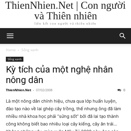
ThienNhien.Net | Con người
và Thiên nhiên
liên kết con người và thiên nhiên
Home
Sống xanh
Sống xanh
Kỳ tích của một nghệ nhân
nông dân
ThienNhien.Net
-
07/02/2008
0
Là một nông dân chính hiệu, chưa qua lớp huấn luyện,
đào tạo nào về lai ghép cây trồng, thế nhưng ông đã làm
nhiều nhà khoa học phải “sửng sốt” bởi đã lai tạo thành
công không biết bao nhiêu loại cây kiểng, cây ăn trái…