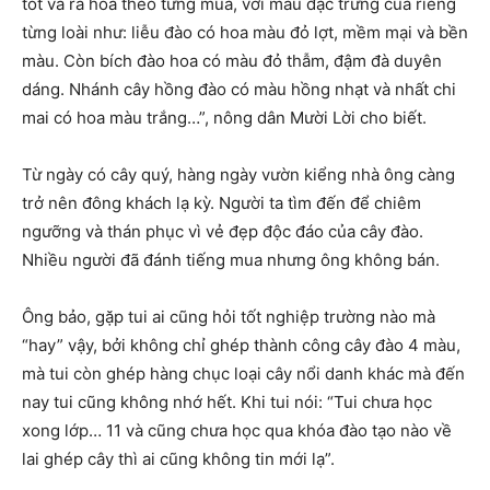
tốt và ra hoa theo từng mùa, với màu đặc trưng của riêng
từng loài như: liễu đào có hoa màu đỏ lợt, mềm mại và bền
màu. Còn bích đào hoa có màu đỏ thẫm, đậm đà duyên
dáng. Nhánh cây hồng đào có màu hồng nhạt và nhất chi
mai có hoa màu trắng…”, nông dân Mười Lời cho biết.
Từ ngày có cây quý, hàng ngày vườn kiểng nhà ông càng
trở nên đông khách lạ kỳ. Người ta tìm đến để chiêm
ngưỡng và thán phục vì vẻ đẹp độc đáo của cây đào.
Nhiều người đã đánh tiếng mua nhưng ông không bán.
Ông bảo, gặp tui ai cũng hỏi tốt nghiệp trường nào mà
“hay” vậy, bởi không chỉ ghép thành công cây đào 4 màu,
mà tui còn ghép hàng chục loại cây nổi danh khác mà đến
nay tui cũng không nhớ hết. Khi tui nói: “Tui chưa học
xong lớp… 11 và cũng chưa học qua khóa đào tạo nào về
lai ghép cây thì ai cũng không tin mới lạ”.