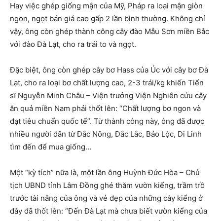
Hay việc ghép giống mận của Mỹ, Pháp ra loại mận giòn
ngon, ngọt bán giá cao gấp 2 lần bình thường. Không chỉ
vậy, ông còn ghép thành công cây đào Mẫu Sơn miền Bắc
với đào Đà Lạt, cho ra trái to và ngọt.
Đặc biệt, ông còn ghép cây bơ Hass của Úc với cây bơ Đà
Lạt, cho ra loại bơ chất lượng cao, 2-3 trái/kg khiến Tiến
sĩ Nguyễn Minh Châu – Viện trưởng Viện Nghiên cứu cây
ăn quả miền Nam phải thốt lên: “Chất lượng bơ ngon và
đạt tiêu chuẩn quốc tế”. Từ thành công này, ông đã được
nhiều người dân từ Đắc Nông, Đắc Lắc, Bảo Lộc, Di Linh
tìm đến để mua giống…
Một “kỳ tích” nữa là, một lần ông Huỳnh Đức Hòa – Chủ
tịch UBND tỉnh Lâm Đồng ghé thăm vườn kiểng, trầm trồ
trước tài năng của ông và vẻ đẹp của những cây kiểng ở
đây đã thốt lên: “Đến Đà Lạt mà chưa biết vườn kiểng của