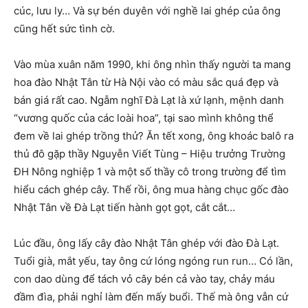
cúc, lưu ly… Và sự bén duyên với nghề lai ghép của ông
cũng hết sức tình cờ.
Vào mùa xuân năm 1990, khi ông nhìn thấy người ta mang
hoa đào Nhật Tân từ Hà Nội vào có màu sắc quá đẹp và
bán giá rất cao. Ngẫm nghĩ Đà Lạt là xứ lạnh, mệnh danh
“vương quốc của các loài hoa”, tại sao mình không thể
đem về lai ghép trồng thử? Ăn tết xong, ông khoác balô ra
thủ đô gặp thầy Nguyễn Viết Tùng – Hiệu trưởng Trường
ĐH Nông nghiệp 1 và một số thầy cô trong trường để tìm
hiểu cách ghép cây. Thế rồi, ông mua hàng chục gốc đào
Nhật Tân về Đà Lạt tiến hành gọt gọt, cắt cắt…
Lúc đầu, ông lấy cây đào Nhật Tân ghép với đào Đà Lạt.
Tuổi già, mắt yếu, tay ông cứ lóng ngóng run run… Có lần,
con dao dùng để tách vỏ cây bén cả vào tay, chảy máu
đầm đìa, phải nghỉ làm đến mấy buổi. Thế mà ông vẫn cứ