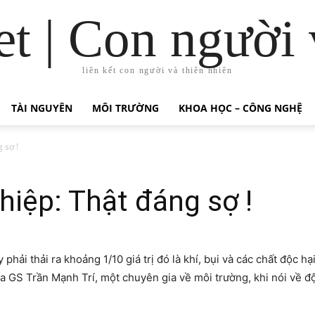
t | Con người 
liên kết con người và thiên nhiên
TÀI NGUYÊN
MÔI TRƯỜNG
KHOA HỌC – CÔNG NGHỆ
 sợ !
iệp: Thật đáng sợ !
phải thải ra khoảng 1/10 giá trị đó là khí, bụi và các chất độc h
ủa GS Trần Mạnh Trí, một chuyên gia về môi trường, khi nói về đ