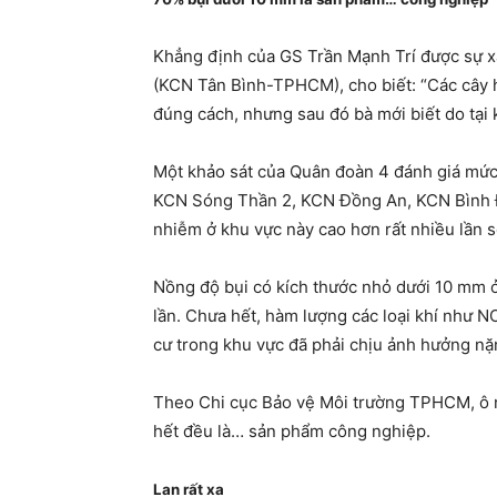
Khẳng định của GS Trần Mạnh Trí được sự 
(KCN Tân Bình-TPHCM), cho biết: “Các cây h
đúng cách, nhưng sau đó bà mới biết do tại
Một khảo sát của Quân đoàn 4 đánh giá mứ
KCN Sóng Thần 2, KCN Đồng An, KCN Bình 
nhiễm ở khu vực này cao hơn rất nhiều lần 
Nồng độ bụi có kích thước nhỏ dưới 10 mm ở 
lần. Chưa hết, hàm lượng các loại khí như N
cư trong khu vực đã phải chịu ảnh hưởng nặ
Theo Chi cục Bảo vệ Môi trường TPHCM, ô nh
hết đều là… sản phẩm công nghiệp.
Lan rất xa