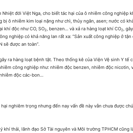
Nhiệt đới Việt Nga, cho biết tác hại của ô nhiễm công nghiệp 
ăng bị ô nhiễm kim loại nặng như chì, thủy ngân, asen; nước có 
oại khí độc như CO, SO
, benzen… và xả ra hàng loạt khí CO
, gâ
2
2
ông nghiệp có khả năng lan rất xa: “Sản xuất công nghiệp ở t
N sẽ được an toàn”.
gây ra hàng loạt bệnh tật. Theo thống kê của Viện Vệ sinh Y 
ô nhiễm công nghiệp như: nhiễm độc benzen, nhiễm độc nicotin, 
, nhiễm độc các-bon…
c hại nghiêm trọng nhưng đến nay vấn đề này vẫn chưa được c
.
lý khí thải, lãnh đạo Sở Tài nguyên và Môi trường TPHCM cũng l