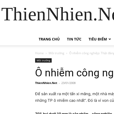
ThienNhien.Ne
TRANG CHỦ
TIN TỨC
TIÊU ĐIỂM
Home
Môi trường
Ô nhiễm công nghiệp: Thật đáng
Môi trường
Ô nhiễm công ngh
ThienNhien.Net
-
23/01/2008
Để sản xuất ra một tấn xi măng, một nhà máy 
những TP ô nhiễm cao nhất”. Đó là ví von c
70% bụi dưới 10 mm là sản phẩm… công nghiệp