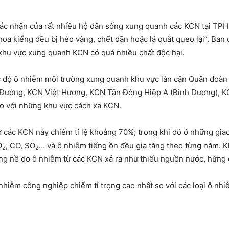
xác nhận của rất nhiều hộ dân sống xung quanh các KCN tại T
oa kiểng đều bị héo vàng, chết dần hoặc lá quắt queo lại”. Ba
 khu vực xung quanh KCN có quá nhiều chất độc hại.
c độ ô nhiễm môi trường xung quanh khu vực lân cận Quân đoàn
Đường, KCN Việt Hương, KCN Tân Đông Hiệp A (Bình Dương), 
so với những khu vực cách xa KCN.
các KCN này chiếm tỉ lệ khoảng 70%; trong khi đó ở những giao 
O
, CO, SO
… và ô nhiễm tiếng ồn đều gia tăng theo từng năm. K
2
2
ng nề do ô nhiễm từ các KCN xả ra như thiếu nguồn nước, hứng c
iễm công nghiệp chiếm tỉ trọng cao nhất so với các loại ô nhiễm