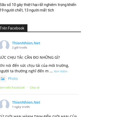
Bão số 10 gây thiệt hại rất nghiêm trọng khiến
19 người chết, 13 người mất tích
Trên Facebook
ThienNhien.Net
2 giờ trước
SỨC CHỊU TẢI: CẦN ĐO NHỮNG GÌ?
Khi nói đến sức chịu tải của môi trường,
người ta thường nghĩ đến m
...
Xem thêm
Photo
Xem trên Facebook
·
Chia sẻ
ThienNhien.Net
1 ngày trước
TỪ GIỚI HẠN HÀNH TINH ĐẾN GIỚI HẠN CỦA