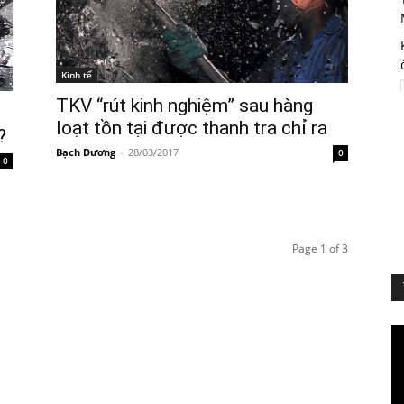
Kinh tế
TKV “rút kinh nghiệm” sau hàng
loạt tồn tại được thanh tra chỉ ra
?
Bạch Dương
-
28/03/2017
0
0
Page 1 of 3
Vi
Pl