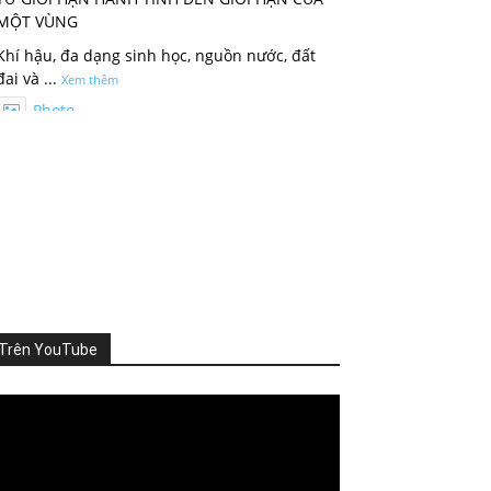
MỘT VÙNG
Khí hậu, đa dạng sinh học, nguồn nước, đất
đai và
...
Xem thêm
Photo
Xem trên Facebook
·
Chia sẻ
ThienNhien.Net
2 ngày trước
KHI HỆ SINH THÁI VƯỢT NGƯỠNG
Thiên nhiên thường tạo cho con người cảm
giác rằng mọi thứ vẫn đang t
...
Xem thêm
Trên YouTube
Photo
Xem trên Facebook
·
Chia sẻ
deo
ayer
ThienNhien.Net
3 ngày trước