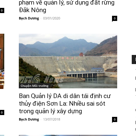
phạm về quản lý, sử dụng đất rừng
Đắk Nông
0
Bạch Dương
-
03/01/2020
0
Chuyện Môi trường
Ban Quản lý DA di dân tái định cư
thủy điện Sơn La: Nhiều sai sót
trong quản lý xây dựng
0
Bạch Dương
-
13/07/2018
0