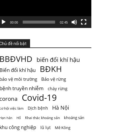
GIỚI HẠN SINH THÁI KHÔNG PHẢI LÀ GIỚI
HẠN PHÁT TRIỂN
Nước từ sông được dùng cho sinh hoạt, tưới
00:00
02:45
ti
...
Xem thêm
Photo
Chủ đề nổi bật
Xem trên Facebook
·
Chia sẻ
BBĐVHD
biến đổi khí hậu
ThienNhien.Net
BĐKH
Biến đổi khí hậu
4 ngày trước
bảo vệ môi trường
Bảo vệ rừng
Mai Châu mùa em thơm nếp xôi
bệnh truyền nhiễm
cháy rừng
Chỉ một câu thơ của Quang Dũng cũng đủ để
Covid-19
đưa Mai Châu trở thành một
...
Xem thêm
corona
Photo
Hà Nội
Dịch bệnh
cơ hội việc làm
Xem trên Facebook
·
Chia sẻ
khoáng sản
Khai thác khoáng sản
Hạn hán
Hổ
khu công nghiệp
lũ lụt
Mê Kông