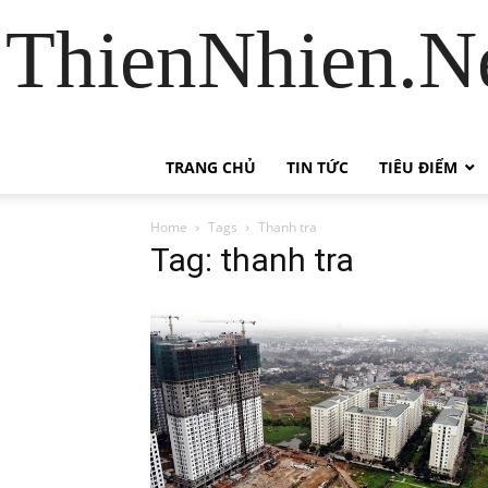
ThienNhien.Ne
TRANG CHỦ
TIN TỨC
TIÊU ĐIỂM
Home
Tags
Thanh tra
Tag: thanh tra