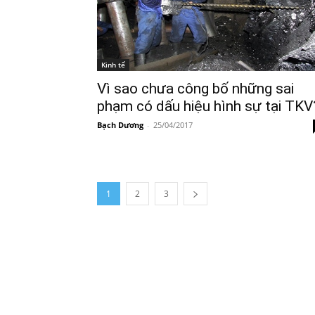
Kinh tế
Vì sao chưa công bố những sai
phạm có dấu hiệu hình sự tại TKV
Bạch Dương
-
25/04/2017
1
2
3