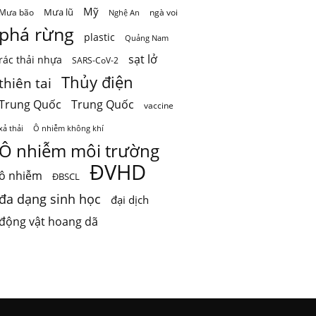
Mỹ
Mưa lũ
Mưa bão
ngà voi
Nghệ An
phá rừng
plastic
Quảng Nam
sạt lở
rác thải nhựa
SARS-CoV-2
Thủy điện
thiên tai
Trung Quốc
Trung Quốc
vaccine
Ô nhiễm không khí
xả thải
Ô nhiễm môi trường
ĐVHD
ô nhiễm
ĐBSCL
đa dạng sinh học
đại dịch
động vật hoang dã