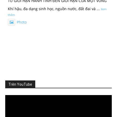
TỪ GIỚI HẠN HÀNH TINH ĐẾN GIỚI HẠN CỦA MỘT VÙNG
Khí hậu, đa dạng sinh học, nguồn nước, đất đai và
...
Xem
thêm
Photo
Xem trên Facebook
·
Chia sẻ
ThienNhien.Net
2 ngày trước
KHI HỆ SINH THÁI VƯỢT NGƯỠNG
Thiên nhiên thường tạo cho con người cảm giác rằng mọi
thứ vẫn đang t
...
Xem thêm
Photo
Trên YouTube
Xem trên Facebook
·
Chia sẻ
Video
Player
ThienNhien.Net
3 ngày trước