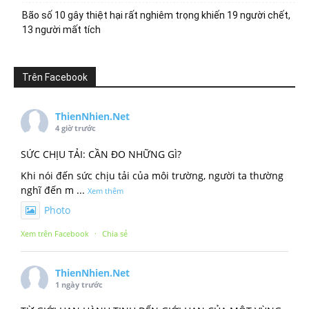
Bão số 10 gây thiệt hại rất nghiêm trọng khiến 19 người chết,
13 người mất tích
Trên Facebook
ThienNhien.Net
4 giờ trước
SỨC CHỊU TẢI: CẦN ĐO NHỮNG GÌ?
Khi nói đến sức chịu tải của môi trường, người ta thường
nghĩ đến m
...
Xem thêm
Photo
Xem trên Facebook
·
Chia sẻ
ThienNhien.Net
1 ngày trước