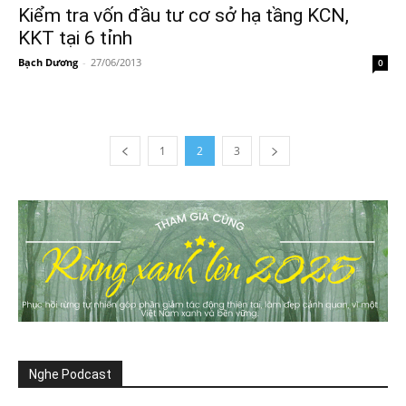
Kiểm tra vốn đầu tư cơ sở hạ tầng KCN,
KKT tại 6 tỉnh
Bạch Dương
-
27/06/2013
0
1
2
3
Nghe Podcast