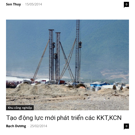
Son Thuy
-
15/05/2014
0
Khu công nghiệp
Tạo động lực mới phát triển các KKT,KCN
Bạch Dương
-
25/02/2014
0