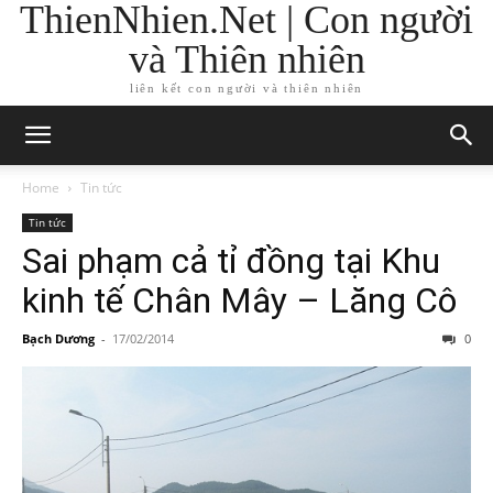
ThienNhien.Net | Con người
và Thiên nhiên
liên kết con người và thiên nhiên
Home
Tin tức
Tin tức
Sai phạm cả tỉ đồng tại Khu
kinh tế Chân Mây – Lăng Cô
Bạch Dương
-
17/02/2014
0