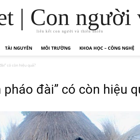
t | Con người 
liên kết con người và thiên nhiên
TÀI NGUYÊN
MÔI TRƯỜNG
KHOA HỌC – CÔNG NGHỆ
đài” có còn hiệu quả?
 pháo đài” có còn hiệu 