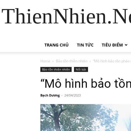
ThienNhien.Ne
TRANG CHỦ
TIN TỨC
TIÊU ĐIỂM
Home
Bảo tồn thiên nhiên
“Mô hình bảo tồn pháo 
Bảo tồn thiên nhiên
Nổi bật
“Mô hình bảo tồn
Bạch Dương
-
24/04/2023