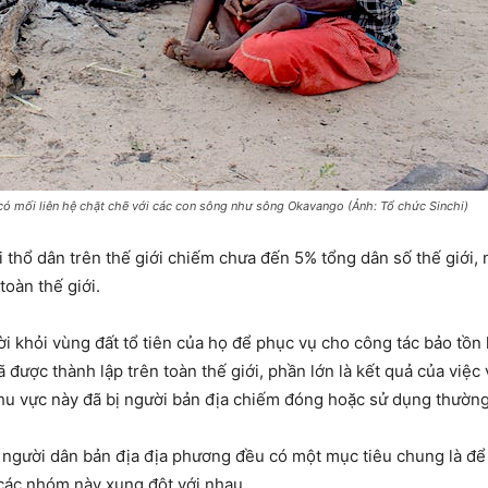
ó mối liên hệ chặt chẽ với các con sông như sông Okavango (Ảnh: Tổ chức Sinchi)
 thổ dân trên thế giới chiếm chưa đến 5% tổng dân số thế giới, 
toàn thế giới.
ời khỏi vùng đất tổ tiên của họ để phục vụ cho công tác bảo tồn
 được thành lập trên toàn thế giới, phần lớn là kết quả của việ
hu vực này đã bị người bản địa chiếm đóng hoặc sử dụng thườn
à người dân bản địa địa phương đều có một mục tiêu chung là để
các nhóm này xung đột với nhau.