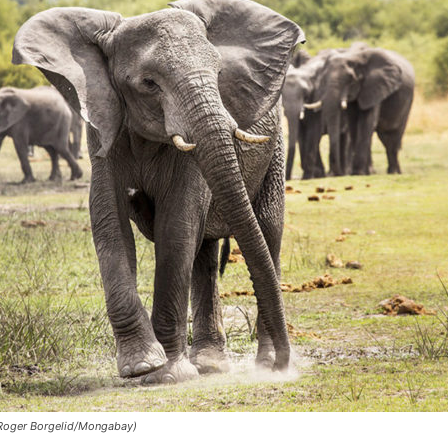
 Roger Borgelid/Mongabay)