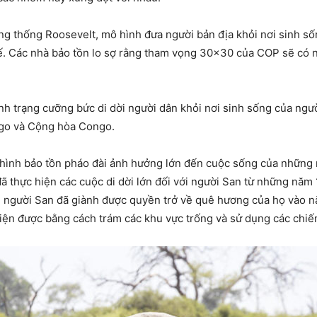
ổng thống Roosevelt, mô hình đưa người bản địa khỏi nơi sinh s
ế. Các nhà bảo tồn lo sợ rằng tham vọng 30×30 của COP sẽ có n
tình trạng cưỡng bức di dời người dân khỏi nơi sinh sống của ng
go và Cộng hòa Congo.
hình bảo tồn pháo đài ảnh hưởng lớn đến cuộc sống của những 
 thực hiện các cuộc di dời lớn đối với người San từ những năm 
ù người San đã giành được quyền trở về quê hương của họ vào
iện được bằng cách trám các khu vực trống và sử dụng các chiến