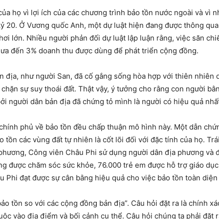
 của họ vì lợi ích của các chương trình bảo tồn nước ngoài và vì
 kỷ 20. Ở Vương quốc Anh, một dự luật hiện đang được thông q
hơi lớn. Nhiều người phản đối dự luật lập luận rằng, việc săn ch
hưa đến 3% doanh thu được dùng để phát triển cộng đồng.
 địa, như người San, đã cố gắng sống hòa hợp với thiên nhiên 
chặn sự suy thoái đất. Thật vậy, ý tưởng cho rằng con người bằn
i người dân bản địa đã chứng tỏ mình là người có hiệu quả nhấ
i chính phủ về bảo tồn đều chấp thuận mô hình này. Một dẫn chứn
tồn các vùng đất tự nhiên là cốt lõi đối với đặc tính của họ. Tr
 phương, Công viên Châu Phi sử dụng người dân địa phương và đ
ng được chăm sóc sức khỏe, 76.000 trẻ em được hỗ trợ giáo dục
u Phi đạt được sự cân bằng hiệu quả cho việc bảo tồn toàn diện
o tồn so với các cộng đồng bản địa”. Câu hỏi đặt ra là chính x
uộc vào địa điểm và bối cảnh cụ thể. Câu hỏi chúng ta phải đặt r