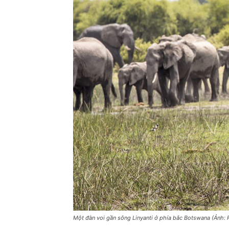
Một đàn voi gần sông Linyanti ở phía bắc Botswana (Ảnh: