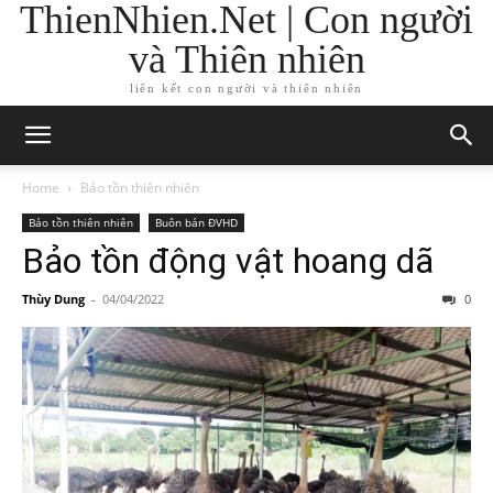
ThienNhien.Net | Con người
và Thiên nhiên
liên kết con người và thiên nhiên
Home
Bảo tồn thiên nhiên
Bảo tồn thiên nhiên
Buôn bán ĐVHD
Bảo tồn động vật hoang dã
Thùy Dung
-
04/04/2022
0