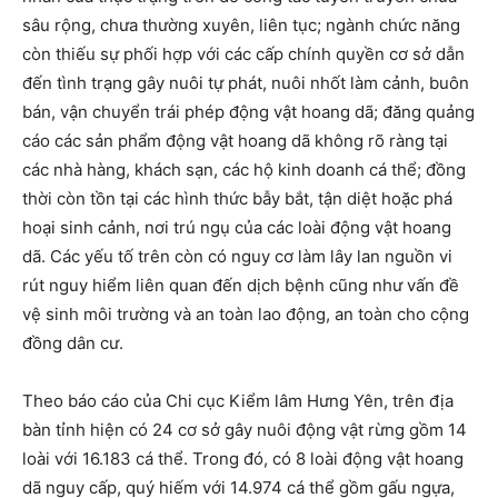
sâu rộng, chưa thường xuyên, liên tục; ngành chức năng
còn thiếu sự phối hợp với các cấp chính quyền cơ sở dẫn
đến tình trạng gây nuôi tự phát, nuôi nhốt làm cảnh, buôn
bán, vận chuyển trái phép động vật hoang dã; đăng quảng
cáo các sản phẩm động vật hoang dã không rõ ràng tại
các nhà hàng, khách sạn, các hộ kinh doanh cá thể; đồng
thời còn tồn tại các hình thức bẫy bắt, tận diệt hoặc phá
hoại sinh cảnh, nơi trú ngụ của các loài động vật hoang
dã. Các yếu tố trên còn có nguy cơ làm lây lan nguồn vi
rút nguy hiểm liên quan đến dịch bệnh cũng như vấn đề
vệ sinh môi trường và an toàn lao động, an toàn cho cộng
đồng dân cư.
Theo báo cáo của Chi cục Kiểm lâm Hưng Yên, trên địa
bàn tỉnh hiện có 24 cơ sở gây nuôi động vật rừng gồm 14
loài với 16.183 cá thể. Trong đó, có 8 loài động vật hoang
dã nguy cấp, quý hiếm với 14.974 cá thể gồm gấu ngựa,