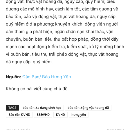
động vật, thực vật hoang dã, nguy cấp, quý hiếm; biểu
dương các mô hình hay, cách làm tốt, các tấm gương về
bảo tồn, bảo vệ động vật, thực vật hoang dã, nguy cấp,
quý hiếm ở địa phương; khuyến khích, động viên người
dân tham gia phát hiện, ngăn chặn nạn khai thác, vận
chuyển, buôn bán, tiêu thụ bất hợp pháp, đồng thời đẩy
mạnh các hoạt động kiểm tra, kiểm soát, xử lý những hành
vi buôn bán, tiêu thụ trái phép động vật, thực vật hoang
dã nguy cấp, quý hiếm.
Nguồn:
Đào Ban/ Báo Hưng Yên
Không có bài viết cùng chủ đề.
TAGS
bảo tồn đa dạng sinh học
bảo tồn động vật hoang dã
Bảo tồn ĐVHD
BBĐVHD
ĐVHD
hưng yên