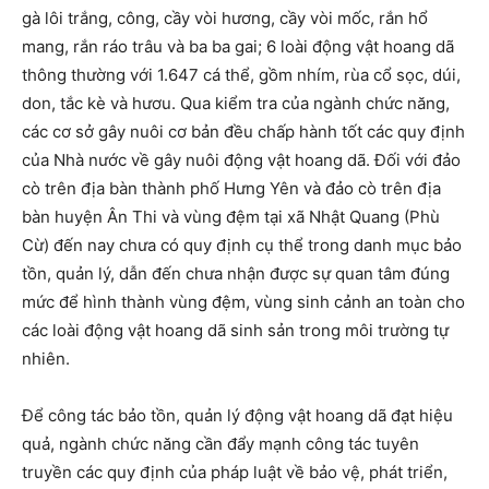
gà lôi trắng, công, cầy vòi hương, cầy vòi mốc, rắn hổ
mang, rắn ráo trâu và ba ba gai; 6 loài động vật hoang dã
thông thường với 1.647 cá thể, gồm nhím, rùa cổ sọc, dúi,
don, tắc kè và hươu. Qua kiểm tra của ngành chức năng,
các cơ sở gây nuôi cơ bản đều chấp hành tốt các quy định
của Nhà nước về gây nuôi động vật hoang dã. Đối với đảo
cò trên địa bàn thành phố Hưng Yên và đảo cò trên địa
bàn huyện Ân Thi và vùng đệm tại xã Nhật Quang (Phù
Cừ) đến nay chưa có quy định cụ thể trong danh mục bảo
tồn, quản lý, dẫn đến chưa nhận được sự quan tâm đúng
mức để hình thành vùng đệm, vùng sinh cảnh an toàn cho
các loài động vật hoang dã sinh sản trong môi trường tự
nhiên.
Để công tác bảo tồn, quản lý động vật hoang dã đạt hiệu
quả, ngành chức năng cần đẩy mạnh công tác tuyên
truyền các quy định của pháp luật về bảo vệ, phát triển,