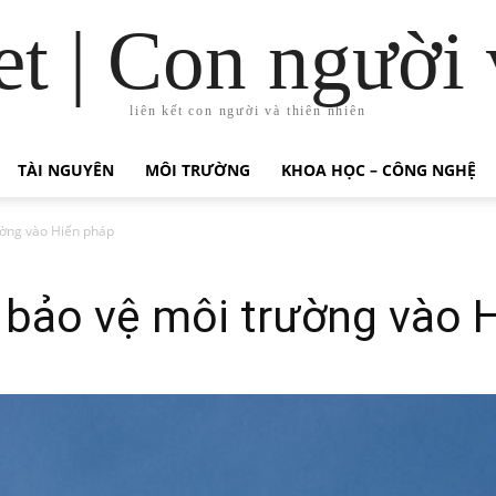
t | Con người 
liên kết con người và thiên nhiên
TÀI NGUYÊN
MÔI TRƯỜNG
KHOA HỌC – CÔNG NGHỆ
rường vào Hiến pháp
ề bảo vệ môi trường vào 