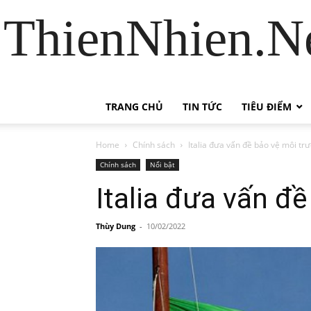
ThienNhien.Ne
TRANG CHỦ
TIN TỨC
TIÊU ĐIỂM
Home
Chính sách
Italia đưa vấn đề bảo vệ môi t
Chính sách
Nổi bật
Italia đưa vấn đ
Thùy Dung
-
10/02/2022