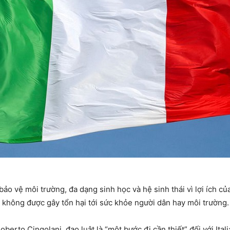
o vệ môi trường, đa dạng sinh học và hệ sinh thái vì lợi ích củ
u không được gây tổn hại tới sức khỏe người dân hay môi trường.
oberto Cingolani, đạo luật là “một bước đi cần thiết” đối với Ita