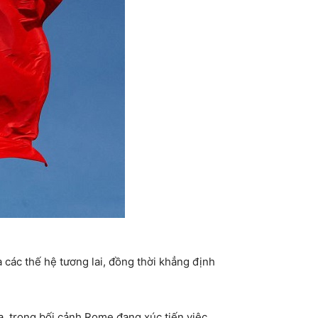
a các thế hệ tương lai, đồng thời khẳng định
lia, trong bối cảnh Rome đang xúc tiến việc