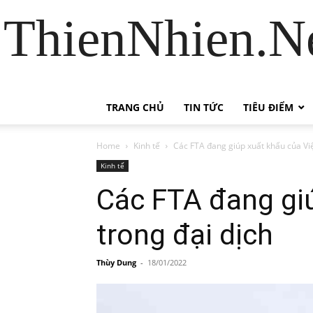
ThienNhien.Ne
TRANG CHỦ
TIN TỨC
TIÊU ĐIỂM
Home
Kinh tế
Các FTA đang giúp xuất khẩu của Việ
Kinh tế
Các FTA đang giú
trong đại dịch
Thùy Dung
-
18/01/2022