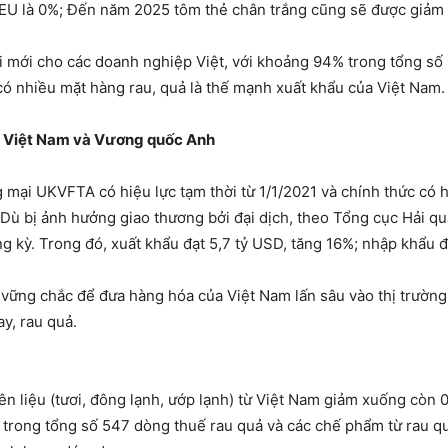
g EU là 0%; Đến năm 2025 tôm thẻ chân trắng cũng sẽ được giảm
i mới cho các doanh nghiệp Việt, với khoảng 94% trong tổng số
có nhiều mặt hàng rau, quả là thế mạnh xuất khẩu của Việt Nam.
a Việt Nam và Vương quốc Anh
 mại UKVFTA có hiệu lực tạm thời từ 1/1/2021 và chính thức có 
 Dù bị ảnh hưởng giao thương bởi đại dịch, theo Tổng cục Hải 
ng kỳ. Trong đó, xuất khẩu đạt 5,7 tỷ USD, tăng 16%; nhập khẩu 
y vững chắc để đưa hàng hóa của Việt Nam lấn sâu vào thị trư
ay, rau quả.
 liệu (tươi, đông lạnh, ướp lạnh) từ Việt Nam giảm xuống còn 0
trong tổng số 547 dòng thuế rau quả và các chế phẩm từ rau qu