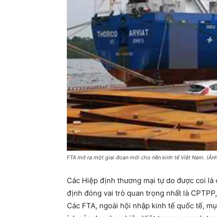
FTA mở ra một giai đoạn mới cho nền kinh tế Việt Nam. (Ảnh
Các Hiệp định thương mại tự do được coi là 
định đóng vai trò quan trọng nhất là CPTP
Các FTA, ngoài hội nhập kinh tế quốc tế, mục