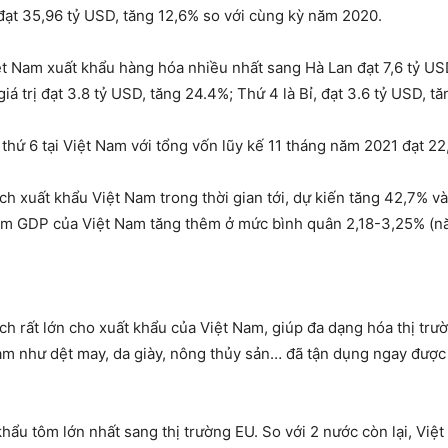
đạt 35,96 tỷ USD, tăng 12,6% so với cùng kỳ năm 2020.
t Nam xuất khẩu hàng hóa nhiều nhất sang Hà Lan đạt 7,6 tỷ USD
 giá trị đạt 3.8 tỷ USD, tăng 24.4%; Thứ 4 là Bỉ, đạt 3.6 tỷ USD, t
thứ 6 tại Việt Nam với tổng vốn lũy kế 11 tháng năm 2021 đạt 22
h xuất khẩu Việt Nam trong thời gian tới, dự kiến tăng 42,7%
làm GDP của Việt Nam tăng thêm ở mức bình quân 2,18-3,25% (
h rất lớn cho xuất khẩu của Việt Nam, giúp đa dạng hóa thị trư
am như dệt may, da giày, nông thủy sản… đã tận dụng ngay được
hẩu tôm lớn nhất sang thị trường EU. So với 2 nước còn lại, Việt