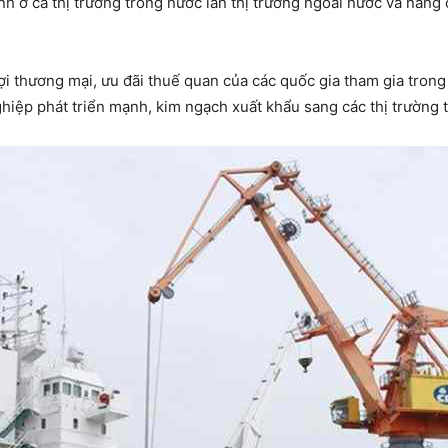
nh ở cả thị trường trong nước lẫn thị trường ngoài nước và nân
i thương mại, ưu đãi thuế quan của các quốc gia tham gia trong
hiệp phát triển mạnh, kim ngạch xuất khẩu sang các thị trường t