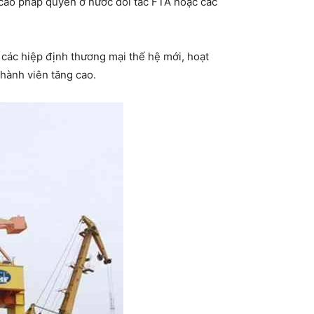
g cao pháp quyền ở nước đối tác FTA hoặc các
 các hiệp định thương mại thế hệ mới, hoạt
hành viên tăng cao.