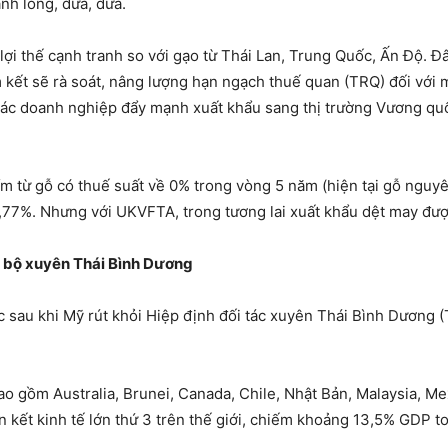
nh long, dứa, dưa.
ợi thế cạnh tranh so với gạo từ Thái Lan, Trung Quốc, Ấn Độ. Đ
m kết sẽ rà soát, nâng lượng hạn ngạch thuế quan (TRQ) đối với
 các doanh nghiệp đẩy mạnh xuất khẩu sang thị trường Vương qu
m từ gỗ có thuế suất về 0% trong vòng 5 năm (hiện tại gỗ nguyê
,77%. Nhưng với UKVFTA, trong tương lai xuất khẩu dệt may đượ
ến bộ xuyên Thái Bình Dương
 sau khi Mỹ rút khỏi Hiệp định đối tác xuyên Thái Bình Dương 
o gồm Australia, Brunei, Canada, Chile, Nhật Bản, Malaysia, Me
ên kết kinh tế lớn thứ 3 trên thế giới, chiếm khoảng 13,5% GDP