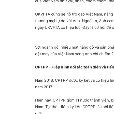
của Việt Nam như vải, nhãn, chôm chôm, tha
UKVFTA cũng sẽ hỗ trợ gạo Việt Nam, nâng l
thương mại tự do với Anh. Ngoài ra, Anh ca
ngày UKVFTA có hiệu lực. Đây là cơ hội để
Với ngành gỗ, nhiều mặt hàng gỗ và sản phẩ
dệt may của Việt Nam sang Anh chỉ chiếm 2
CPTPP – Hiệp định đối tác toàn diện và ti
Năm 2018, CPTPP được ký kết và có hiệu lực
năm 2017.
Hiện nay, CPTPP gồm 11 nước thành viên, ba
Nam. Tại thời điểm ký kết, CPTPP là khối li
giới.