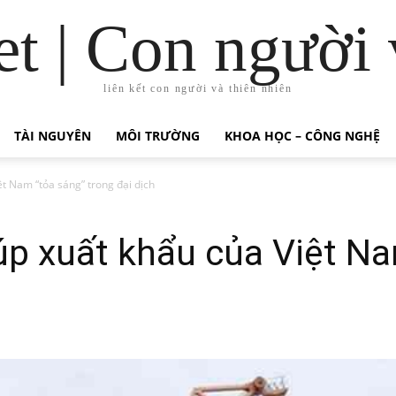
t | Con người 
liên kết con người và thiên nhiên
TÀI NGUYÊN
MÔI TRƯỜNG
KHOA HỌC – CÔNG NGHỆ
t Nam “tỏa sáng” trong đại dịch
p xuất khẩu của Việt Na