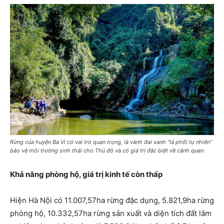
Rừng của huyện Ba Vì có vai trò quan trọng, là vành đai xanh “lá phổi tự nhiên”
bảo vệ môi trường sinh thái cho Thủ đô và có giá trị đặc biệt về cảnh quan.
Khả năng phòng hộ, giá trị kinh tế còn thấp
Hiện Hà Nội có 11.007,57ha rừng đặc dụng, 5.821,9ha rừng
phòng hộ, 10.332,57ha rừng sản xuất và diện tích đất lâm