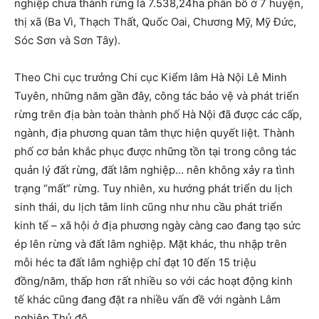
nghiệp chưa thành rừng là 7.538,24ha phân bố ở 7 huyện,
thị xã (Ba Vì, Thạch Thất, Quốc Oai, Chương Mỹ, Mỹ Đức,
Sóc Sơn và Sơn Tây).
Theo Chi cục trưởng Chi cục Kiểm lâm Hà Nội Lê Minh
Tuyên, những năm gần đây, công tác bảo vệ và phát triển
rừng trên địa bàn toàn thành phố Hà Nội đã được các cấp,
ngành, địa phương quan tâm thực hiện quyết liệt. Thành
phố cơ bản khắc phục được những tồn tại trong công tác
quản lý đất rừng, đất lâm nghiệp… nên không xảy ra tình
trạng “mất” rừng. Tuy nhiên, xu hướng phát triển du lịch
sinh thái, du lịch tâm linh cũng như nhu cầu phát triển
kinh tế – xã hội ở địa phương ngày càng cao đang tạo sức
ép lên rừng và đất lâm nghiệp. Mặt khác, thu nhập trên
mỗi héc ta đất lâm nghiệp chỉ đạt 10 đến 15 triệu
đồng/năm, thấp hơn rất nhiều so với các hoạt động kinh
tế khác cũng đang đặt ra nhiều vấn đề với ngành Lâm
nghiệp Thủ đô.