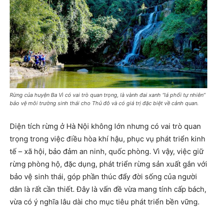
Rừng của huyện Ba Vì có vai trò quan trọng, là vành đai xanh “lá phổi tự nhiên”
bảo vệ môi trường sinh thái cho Thủ đô và có giá trị đặc biệt về cảnh quan.
Diện tích rừng ở Hà Nội không lớn nhưng có vai trò quan
trọng trong việc điều hòa khí hậu, phục vụ phát triển kinh
tế – xã hội, bảo đảm an ninh, quốc phòng. Vì vậy, việc giữ
rừng phòng hộ, đặc dụng, phát triển rừng sản xuất gắn với
bảo vệ sinh thái, góp phần thúc đẩy đời sống của người
dân là rất cần thiết. Đây là vấn đề vừa mang tính cấp bách,
vừa có ý nghĩa lâu dài cho mục tiêu phát triển bền vững.