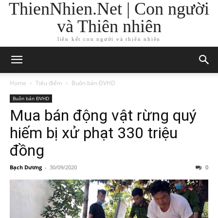
ThienNhien.Net | Con người
và Thiên nhiên
liên kết con người và thiên nhiên
Home
Tiêu điểm
Buôn bán ĐVHD
Buôn bán ĐVHD
Mua bán động vật rừng quý
hiếm bị xử phạt 330 triệu
đồng
Bạch Dương
-
30/09/2020
0