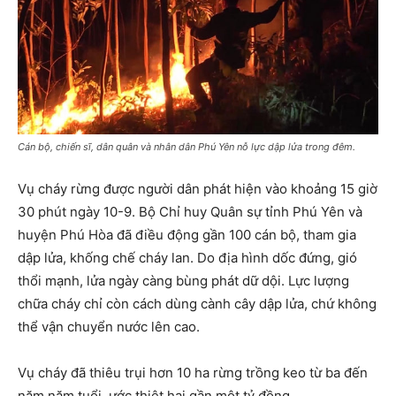
Cán bộ, chiến sĩ, dân quân và nhân dân Phú Yên nỗ lực dập lửa trong đêm.
Vụ cháy rừng được người dân phát hiện vào khoảng 15 giờ
30 phút ngày 10-9. Bộ Chỉ huy Quân sự tỉnh Phú Yên và
huyện Phú Hòa đã điều động gần 100 cán bộ, tham gia
dập lửa, khống chế cháy lan. Do địa hình dốc đứng, gió
thổi mạnh, lửa ngày càng bùng phát dữ dội. Lực lượng
chữa cháy chỉ còn cách dùng cành cây dập lửa, chứ không
thể vận chuyển nước lên cao.
Vụ cháy đã thiêu trụi hơn 10 ha rừng trồng keo từ ba đến
năm năm tuổi, ước thiệt hại gần một tỷ đồng.