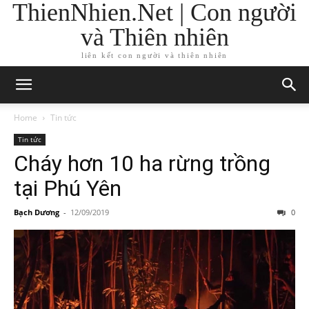
ThienNhien.Net | Con người
và Thiên nhiên
liên kết con người và thiên nhiên
Home
Tin tức
Tin tức
Cháy hơn 10 ha rừng trồng
tại Phú Yên
Bạch Dương
-
12/09/2019
0