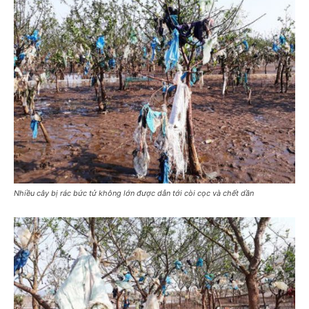
Nhiều cây bị rác bức tử không lớn được dẫn tới còi cọc và chết dần