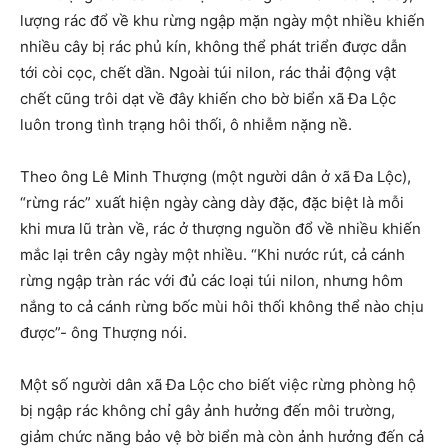
lượng rác đổ về khu rừng ngập mặn ngày một nhiều khiến
nhiều cây bị rác phủ kín, không thể phát triển được dẫn
tới còi cọc, chết dần. Ngoài túi nilon, rác thải động vật
chết cũng trôi dạt về đây khiến cho bờ biển xã Đa Lộc
luôn trong tình trạng hôi thối, ô nhiễm nặng nề.
Theo ông Lê Minh Thượng (một người dân ở xã Đa Lộc),
“rừng rác” xuất hiện ngày càng dày đặc, đặc biệt là mỗi
khi mưa lũ tràn về, rác ở thượng nguồn đổ về nhiều khiến
mắc lại trên cây ngày một nhiều. “Khi nước rút, cả cánh
rừng ngập tràn rác với đủ các loại túi nilon, nhưng hôm
nắng to cả cánh rừng bốc mùi hôi thối không thể nào chịu
được”- ông Thượng nói.
Một số người dân xã Đa Lộc cho biết việc rừng phòng hộ
bị ngập rác không chỉ gây ảnh hưởng đến môi trường,
giảm chức năng bảo vệ bờ biển mà còn ảnh hưởng đến cả