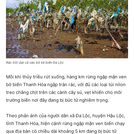
Rác trôi dạt cả vào bờ kè biển Đa Lộc
Mỗi khi thủy triều rút xuống, hàng km rừng ngập mặn ven
bờ biển Thanh Hóa ngập tràn rác, với đủ các loại túi nilon
treo chằng chịt trên các cành cây sú, vẹt khiến cho môi
trường biển nơi đây đang bị bức tử nghiêm trọng.
Theo phản ánh của người dân xã Đa Lộc, huyện Hậu Lộc,
tỉnh Thanh Hóa, hiện cánh rừng ngập mặn ven biển chạy
qua địa bàn có chiều dài khoảng 5 km đang bị bức tử