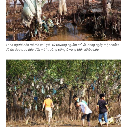
Theo người dân thì rác chủ yếu từ thượng nguồn đổ về, đang ngày một nhiều
đã đe dọa trực tiếp đến môi trường sống ở vùng biển xã Đa Lộc