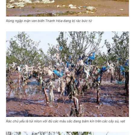
Rừng ngập mặn ven biển Thanh Hóa đang bị rác bức tử
Rác chủ yếu là túi nilon với đủ các màu sắc đang bám kín trên các cây sú, vẹt