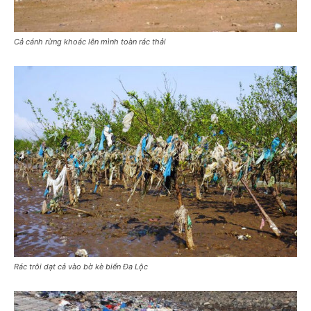
Cả cánh rừng khoác lên mình toàn rác thải
Rác trôi dạt cả vào bờ kè biển Đa Lộc