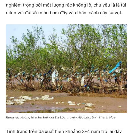
nghiêm trọng bởi một lượng rác khổng lồ, chủ yếu là là túi
nilon với đủ sắc màu bám đầy vào thân, cành cây sú vẹt.
Rừng rác khổng lồ ở bờ biển xã Đa Lộc, huyện Hậu Lộc, tỉnh Thanh Hóa
Tình trạng trên đã xuất hiện khoảng 3-4 năm trở lại đây,