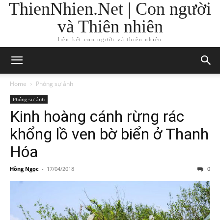
ThienNhien.Net | Con người
và Thiên nhiên
liên kết con người và thiên nhiên
Home
Phóng sự ảnh
Phóng sự ảnh
Kinh hoàng cánh rừng rác
khổng lồ ven bờ biển ở Thanh
Hóa
Hồng Ngọc
-
17/04/2018
0