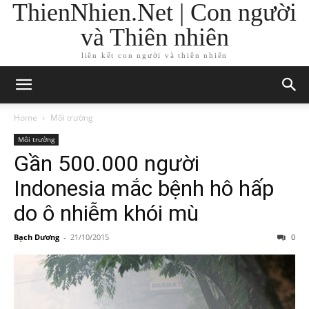
ThienNhien.Net | Con người
và Thiên nhiên
liên kết con người và thiên nhiên
Home
Môi trường
Môi trường
Gần 500.000 người
Indonesia mắc bệnh hô hấp
do ô nhiễm khói mù
Bạch Dương
-
21/10/2015
0