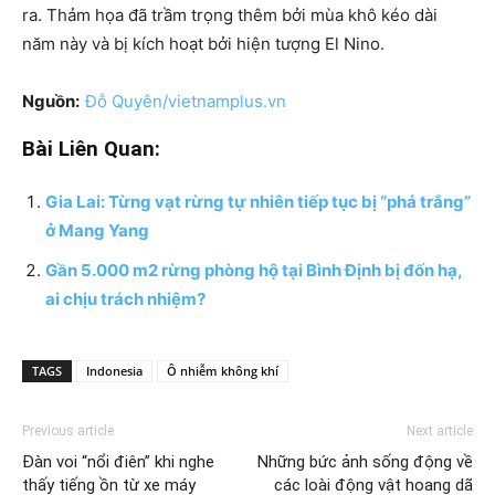
ra. Thảm họa đã trầm trọng thêm bởi mùa khô kéo dài
năm này và bị kích hoạt bởi hiện tượng El Nino.
Nguồn:
Đỗ Quyên/vietnamplus.vn
Bài Liên Quan:
Gia Lai: Từng vạt rừng tự nhiên tiếp tục bị “phá trắng”
ở Mang Yang
Gần 5.000 m2 rừng phòng hộ tại Bình Định bị đốn hạ,
ai chịu trách nhiệm?
TAGS
Indonesia
Ô nhiễm không khí
Previous article
Next article
Đàn voi “nổi điên” khi nghe
Những bức ảnh sống động về
thấy tiếng ồn từ xe máy
các loài động vật hoang dã